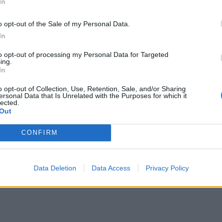
In
o opt-out of the Sale of my Personal Data.
In
to opt-out of processing my Personal Data for Targeted
ing.
In
o opt-out of Collection, Use, Retention, Sale, and/or Sharing
ersonal Data that Is Unrelated with the Purposes for which it
lected.
Out
CONFIRM
Data Deletion
Data Access
Privacy Policy