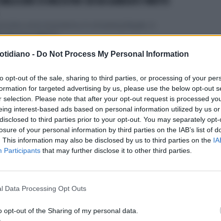
 5MILA EURO DI MULTA PER CHI HA GUARDATO PARTITE
la lotta contro la pirateria e lo streaming illegale, in
 che va a colpire il...
otidiano -
Do Not Process My Personal Information
to opt-out of the sale, sharing to third parties, or processing of your per
formation for targeted advertising by us, please use the below opt-out s
r selection. Please note that after your opt-out request is processed y
eing interest-based ads based on personal information utilized by us or
disclosed to third parties prior to your opt-out. You may separately opt-
losure of your personal information by third parties on the IAB’s list of
. This information may also be disclosed by us to third parties on the
IA
Participants
that may further disclose it to other third parties.
l Data Processing Opt Outs
o opt-out of the Sharing of my personal data.