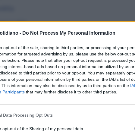
vr8ZIjx
ber 7, 2025
otidiano -
Do Not Process My Personal Information
to opt-out of the sale, sharing to third parties, or processing of your per
formation for targeted advertising by us, please use the below opt-out s
r selection. Please note that after your opt-out request is processed y
eing interest-based ads based on personal information utilized by us or
disclosed to third parties prior to your opt-out. You may separately opt-
losure of your personal information by third parties on the IAB’s list of
. This information may also be disclosed by us to third parties on the
IA
Participants
that may further disclose it to other third parties.
l Data Processing Opt Outs
o opt-out of the Sharing of my personal data.