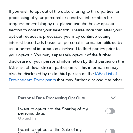
If you wish to opt-out of the sale, sharing to third parties, or
processing of your personal or sensitive information for
targeted advertising by us, please use the below opt-out
section to confirm your selection. Please note that after your
opt-out request is processed you may continue seeing
interest-based ads based on personal information utilized by
us or personal information disclosed to third parties prior to
your opt-out. You may separately opt-out of the further
Seguici su Google Discover
disclosure of your personal information by third parties on the
IAB’s list of downstream participants. This information may
Segui Libero Quotidiano su Google Discover
also be disclosed by us to third parties on the
IAB’s List of
Scegli Libero Quotidiano come fonte preferita
Downstream Participants
that may further disclose it to other
third parties.
SEZIONI
Personal Data Processing Opt Outs
I want to opt-out of the Sharing of my
SPETTACOLI
personal data.
Opted In
SCIENZA E TECH
I want to opt-out of the Sale of my