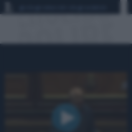
CEUTA
SCANDALO CONTE-COVID
CALCIOMERCATO