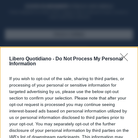
ACQUISTA UN ABBONAMENTO
OTTIENI DEI SUPER VANTAGGI
Potrai sfogliare la rivista online, leggere tutte le edizioni locali, ricevere a
casa il giornale cartaceo
SFOGLIA IL GIORNALE
ACQUISTA ABBONAMENTO
Libero Quotidiano -
Do Not Process My Personal
Information
If you wish to opt-out of the sale, sharing to third parties, or
processing of your personal or sensitive information for
targeted advertising by us, please use the below opt-out
section to confirm your selection. Please note that after your
opt-out request is processed you may continue seeing
interest-based ads based on personal information utilized by
us or personal information disclosed to third parties prior to
your opt-out. You may separately opt-out of the further
Seguici su Google Discover
disclosure of your personal information by third parties on the
IAB’s list of downstream participants. This information may
Segui Libero Quotidiano su Google Discover