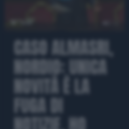
00:00
CASO ALMASRI,
NORDIO: UNICA
NOVITÀ È LA
FUGA DI
NOTIZIE, HO