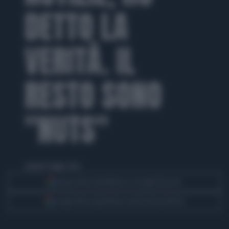
DETTO LA
VERITÀ. IL
RESTO SONO
"NUTS"
venerdì 11 luglio 2025
Segui Libero Quotidiano su Google Discover
Scegli Libero Quotidiano come fonte preferita