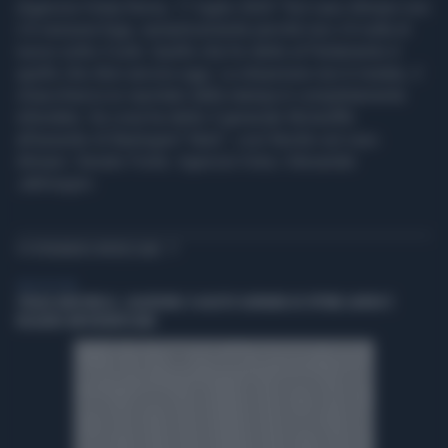
(Agenzia Vista) Roma, 11 luglio 2025 "Sul caso Almasri non
c’è nessuna fuga, semplicemente perché non c’è nulla di
nuovo sotto il sole. Quello che ho detto al Parlamento è
quello che direi ancora oggi. La situazione non è mutata, il
chiacchiericcio riportato dalla stampa è completamente
infondato. Sa cosa ha detto il generale McAuliffe
all’assedio di Bastogne? Nuts", così Nordio sul caso
Almasri. Senato Fonte: Agenzia Vista / Alexander
Jakhnagiev
TI POTREBBERO INTERESSARE
VIDEO BY VISTA
STRAGE MARCINELLE, CALDERONE: 8 AGOSTO GIORNATA UE VITTIME LAVORO È
RISULTATO IMPORTANTISSIMO