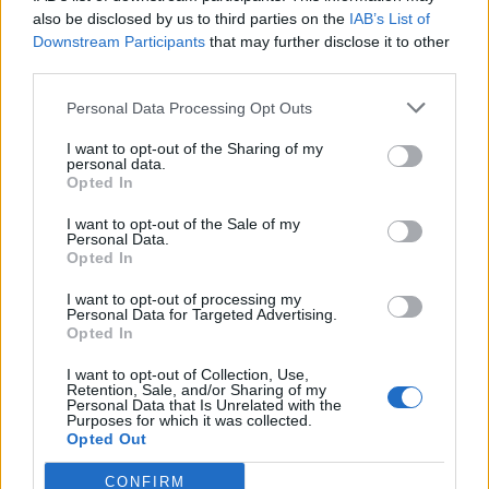
also be disclosed by us to third parties on the
IAB’s List of
Scegli Libero Quotidiano come fonte preferita
Downstream Participants
that may further disclose it to other
third parties.
SEZIONI
Personal Data Processing Opt Outs
I want to opt-out of the Sharing of my
SPETTACOLI
personal data.
Opted In
SCIENZA E TECH
I want to opt-out of the Sale of my
Personal Data.
Opted In
ALTRO
I want to opt-out of processing my
Personal Data for Targeted Advertising.
Opted In
I want to opt-out of Collection, Use,
Retention, Sale, and/or Sharing of my
Personal Data that Is Unrelated with the
Purposes for which it was collected.
Libero Shopping
Contatti
Pubblicità
Cookie policy
Privacy policy
Opted Out
Condizioni generali
Modello 231
Assistenza
Preferenze Privacy
CONFIRM