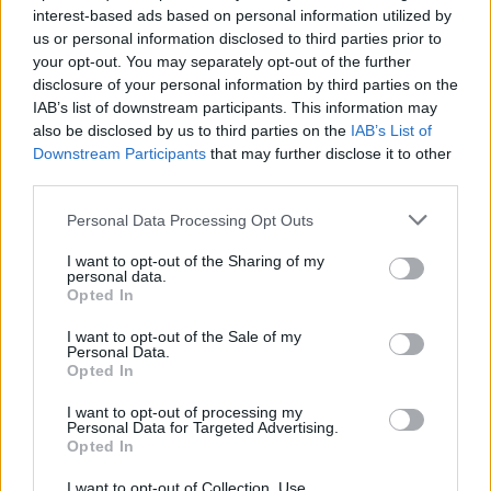
interest-based ads based on personal information utilized by
us or personal information disclosed to third parties prior to
your opt-out. You may separately opt-out of the further
Seguici su Google Discover
disclosure of your personal information by third parties on the
IAB’s list of downstream participants. This information may
Segui Libero Quotidiano su Google Discover
also be disclosed by us to third parties on the
IAB’s List of
Scegli Libero Quotidiano come fonte preferita
Downstream Participants
that may further disclose it to other
third parties.
SEZIONI
Personal Data Processing Opt Outs
I want to opt-out of the Sharing of my
SPETTACOLI
personal data.
Opted In
SCIENZA E TECH
I want to opt-out of the Sale of my
Personal Data.
Opted In
ALTRO
I want to opt-out of processing my
Personal Data for Targeted Advertising.
Opted In
I want to opt-out of Collection, Use,