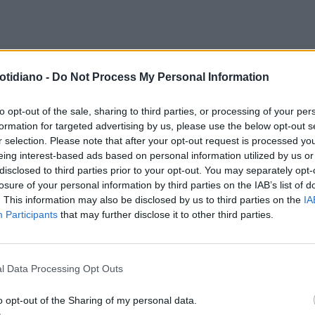
otidiano -
Do Not Process My Personal Information
to opt-out of the sale, sharing to third parties, or processing of your per
formation for targeted advertising by us, please use the below opt-out s
r selection. Please note that after your opt-out request is processed y
eing interest-based ads based on personal information utilized by us or
disclosed to third parties prior to your opt-out. You may separately opt-
losure of your personal information by third parties on the IAB’s list of
. This information may also be disclosed by us to third parties on the
IA
Participants
that may further disclose it to other third parties.
l Data Processing Opt Outs
o opt-out of the Sharing of my personal data.