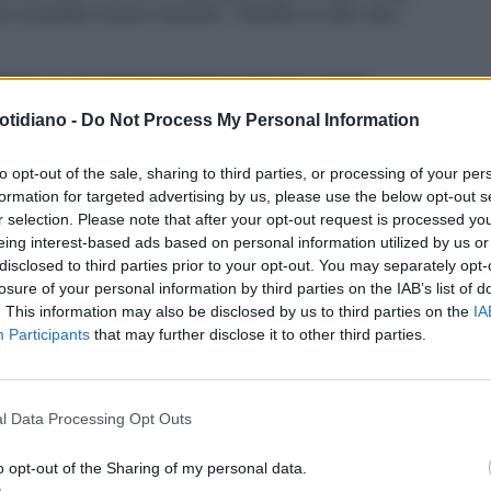
azzo potrebbe essere requisito". Sarebbe un altro duro
CH, "IL SUO JET È ATTERRATO A MOSCA": IL GESTO
OLIGARCA BRACCATO. E ORA...
otidiano -
Do Not Process My Personal Information
ramovich assume sempre più i contorni del giallo. Braccato
nito poche ore fa uf...
to opt-out of the sale, sharing to third parties, or processing of your per
formation for targeted advertising by us, please use the below opt-out s
r selection. Please note that after your opt-out request is processed y
eing interest-based ads based on personal information utilized by us or
disclosed to third parties prior to your opt-out. You may separately opt-
losure of your personal information by third parties on the IAB’s list of
. This information may also be disclosed by us to third parties on the
IA
Participants
that may further disclose it to other third parties.
l Data Processing Opt Outs
o opt-out of the Sharing of my personal data.