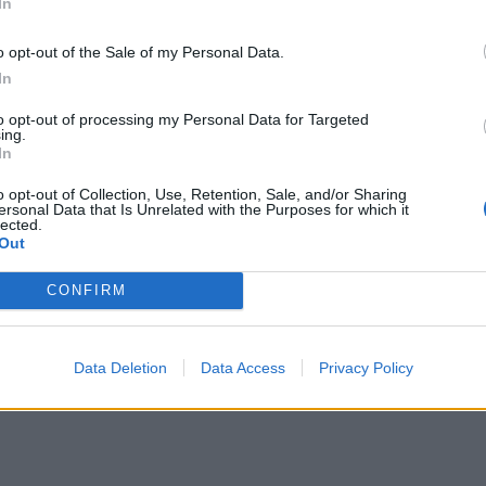
In
o opt-out of the Sale of my Personal Data.
In
to opt-out of processing my Personal Data for Targeted
ing.
In
o opt-out of Collection, Use, Retention, Sale, and/or Sharing
ersonal Data that Is Unrelated with the Purposes for which it
lected.
Out
CONFIRM
Data Deletion
Data Access
Privacy Policy