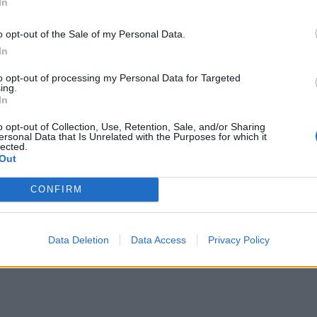
In
o opt-out of the Sale of my Personal Data.
In
to opt-out of processing my Personal Data for Targeted
ing.
In
o opt-out of Collection, Use, Retention, Sale, and/or Sharing
ersonal Data that Is Unrelated with the Purposes for which it
lected.
Out
CONFIRM
Data Deletion
Data Access
Privacy Policy