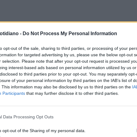
otidiano -
Do Not Process My Personal Information
to opt-out of the sale, sharing to third parties, or processing of your per
formation for targeted advertising by us, please use the below opt-out s
r selection. Please note that after your opt-out request is processed y
eing interest-based ads based on personal information utilized by us or
disclosed to third parties prior to your opt-out. You may separately opt-
losure of your personal information by third parties on the IAB’s list of
. This information may also be disclosed by us to third parties on the
IA
Participants
that may further disclose it to other third parties.
l Data Processing Opt Outs
o opt-out of the Sharing of my personal data.