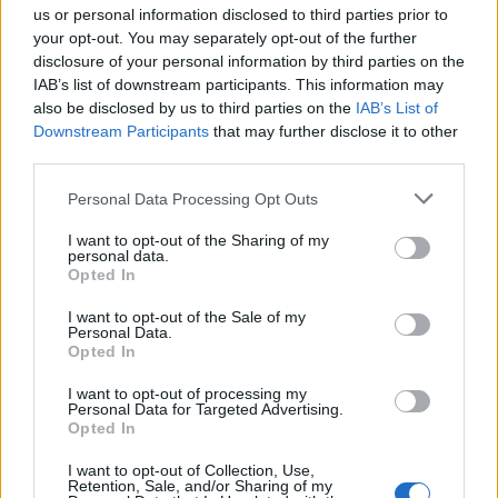
us or personal information disclosed to third parties prior to
your opt-out. You may separately opt-out of the further
Seguici su Google Discover
disclosure of your personal information by third parties on the
IAB’s list of downstream participants. This information may
Segui Libero Quotidiano su Google Discover
also be disclosed by us to third parties on the
IAB’s List of
Scegli Libero Quotidiano come fonte preferita
Downstream Participants
that may further disclose it to other
third parties.
SEZIONI
Personal Data Processing Opt Outs
I want to opt-out of the Sharing of my
SPETTACOLI
personal data.
Opted In
SCIENZA E TECH
I want to opt-out of the Sale of my
Personal Data.
Opted In
ALTRO
I want to opt-out of processing my
Personal Data for Targeted Advertising.
Opted In
I want to opt-out of Collection, Use,
Retention, Sale, and/or Sharing of my