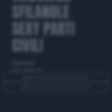
SFILANOLE
SEXY PARTI
CIVILI
di Matteo Legnani
sabato 19 gennaio 2013
Segui Libero Quotidiano su Google Discover
Scegli Libero Quotidiano come fonte preferita