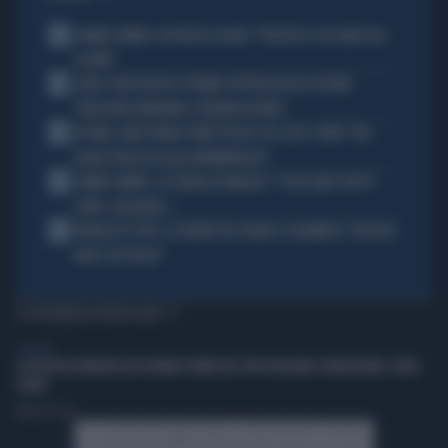
1
JANNIK SINNER, UN GROSSO GUAIO: "PERCHÉ LO CACCIANO DAL
CASINÒ"
2
CARLO CONTI RICEVE IL PREMIO SPETTACOLO DEL FESTIVAL
"ORIZZONTI DIFFERENTI, PENSIERI DISTINTI"
3
IN ONDA, MULÈ FRENA SUBITO TELESE SUL CASO-CONTE: "MA
QUALE PROCESSO ALLA NORIMBERGA?!"
4
JANNIK SINNER, LA TEORIA DI NARGISO: "I SUOI GUAI? UN PO'
COME I CALCIATORI..."
5
FRANCESCO TOTTI, LA VERITÀ SUL PUGNO A COLONNESE: "MI DISSE:
NON È TUO FIGLIO"
TI POTREBBERO INTERESSARE
GENERAL
LA POLITICA RIPARTA DAI GIOVANI: PRIMA DEL VOTO BISOGNA CONQUISTARE I LORO
CUORI
Andrea Pasini