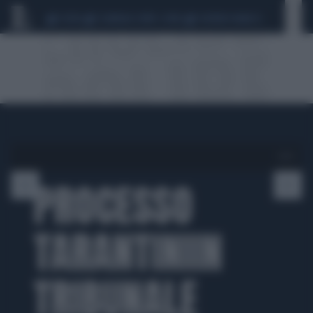
CEUTA
SCANDALO CONTE-COVID
SIGFRIDO RANUCCI
1 di 9
PROCESSO
TARANTINIIN
TRIBUNALE