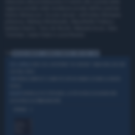
induzione alla prostituzione in merito alla vicenda delle
ragazze portate nelle residenze private dell'ex premier
Suilvio Berlusconi. Eccone alcune: nell'ordine Michaela
pribisova, Barbara Montereale, Marysthelle Polanco,
barbara Guerra, Terry de Nicolò, Manuela Arcuri, Sara
Tommasi, Ioana Visan e Lucia Rossini.
Tag
PROCESSO TARANTINI
GIANPAOLO TARANTINI
PARTI CIVILI
SEXY
EURO 2024, UN RITORNO "DA CENSURA": IVANA KNOLL BECCATA
GIÙ IL CAPPELLO
COSÌ TRA I TIFOSI
PATRICK DEMPSEY È L'UOMO PIÙ SEXY DEL MONDO SECONDO LA RIVISTA
STAR
PEOPLE
RAFFAELLA FICO TUTTA NUDA, LA FOTO IN VASCA DA BAGNO NON
BOLLENTE
LASCIA NULLA ALL'IMMAGINAZIONE
OPINIONI