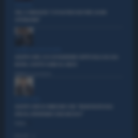
PROIEZIONI
SWG, IL SONDAGGISTA: "IL PD HA PERSO DUE PUNTI, DA NON
SOTTOVALUTARE"
I LEGAMI CON OLIVIA PALADINO
GIUSEPPE CONTE, ECCO CHI PAGHEREBBE L'AFFITTO DELLA SUA CASA:
MISTERO, SOSPETTI E DUBBI SUL CATASTO
Politica
di Giacomo Amadori
LA FUGA È FINITA
GIUSEPPE CONTE IN COMMISSIONE COVID: "MELONI REGISTA DEGLI
ATTACCHI, AFFRONTIAMOCI SENZA MEZZUCCI"
Politica
di
I PIÙ LETTI