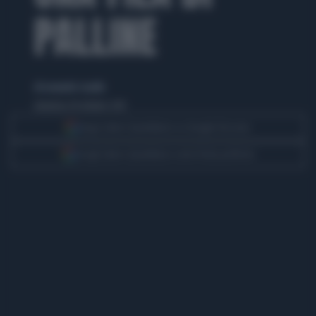
PALLINE
di Leonardo Cavallo
domenica 18 ottobre 2015
Segui Libero Quotidiano su Google Discover
Scegli Libero Quotidiano come fonte preferita