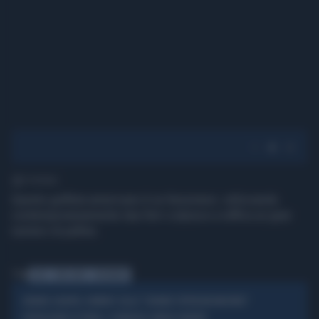
1' di lettura
Questo golfista americano è un fenomeno: utilizzando
contemporaneamente due ferri colpisce a raffica un gran
numero di palline.
Tag
GOLF
STATI UNITI
FENOMENO
ARABIA SAUDITA, RUMORS SULLA "GRANDE OFFENSIVA MILITARE":
OPERAZIONE DI TERRA, SI RIBALTA IL MEDIO ORIENTE