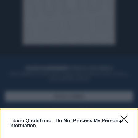
ACQUISTA UN ABBONAMENTO
OTTIENI DEI SUPER VANTAGGI
Potrai sfogliare la rivista online, leggere tutte le edizioni locali, ricevere a
casa il giornale cartaceo
SFOGLIA IL GIORNALE
ACQUISTA ABBONAMENTO
Libero Quotidiano -
Do Not Process My Personal
Information