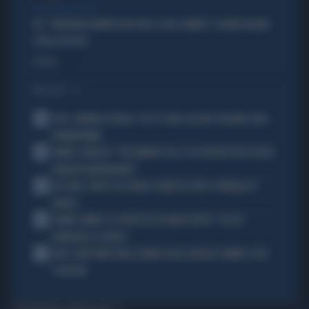
TARLI DEMOCRATICI
PD, "PATENTINO ANTIFASCISTA PER LE SALE STAMPA": L'ULTIMO DELIRIO
CROLLA IN AULA
Politica
di
I PIÙ LETTI
1
JUVE, RAVANELLI RIVELA: COSÌ SI SONO LASCIATI SFUGGIRE GIGIO
DONNARUMMA
2
SINNER, NARGISO: "FISICAMENTE? NO, ECCO PERCHÉ PUÒ ESSERSI
STANCATO MENTALMENTE"
3
IGLI TARE, FURTO SUL TRENO E ARRESTO DOPO I FUNERALI DI
BARESI
4
JANNIK SINNER, LA CERTEZZA DI DARIO PUPPO: "CHI GLI
ROMPERÀ LE SCATOLE"
5
AUTO, NON TENETE MAI LA MANO SULLA LEVA DEL CAMBIO: COSA
SI RISCHIA