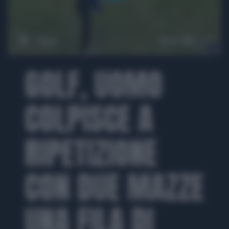
00:00
00:38
GOLF, UOMO
COLPISCE A
RIPETIZIONE
CON DUE MAZZE
UNA FILA DI