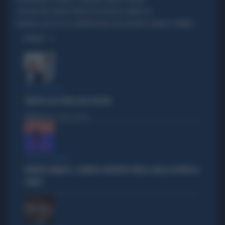
HOUSTON, NUOVE PROTESTE IN PIAZZA CONTRO ICE
USA
COSÌ LA SCONFITTA DEGLI USA HA FATTO GODERE IL MONDO
MONDIALI 2026
OPINIONI
IPOCRISIE ROSSE
SINISTRA ALLA FIERA DELLE FALSITÀ
Politica
di Alessandro Sallusti
"PUNTI IN COMUNE"
ROBERTO VANNACCI, CONTATTO CON BEPPE GRILLO: QUELLA LETTERA AL
COMICO