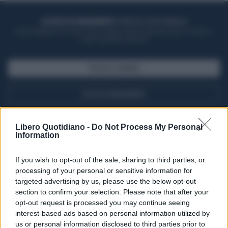
ACQUISTA UN ABBONAMENTO
OTTIENI DEI SUPER VANTAGGI
Potrai sfogliare la rivista online, leggere tutte le edizioni locali, ricevere a
casa il giornale cartaceo
SFOGLIA IL GIORNALE
ACQUISTA ABBONAMENTO
Libero Quotidiano -
Do Not Process My Personal
Information
If you wish to opt-out of the sale, sharing to third parties, or
processing of your personal or sensitive information for
targeted advertising by us, please use the below opt-out
section to confirm your selection. Please note that after your
opt-out request is processed you may continue seeing
interest-based ads based on personal information utilized by
Seguici su Google Discover
us or personal information disclosed to third parties prior to