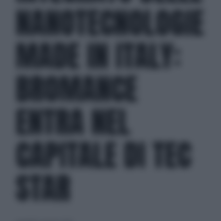
NANOTECNOLOGIE
MADE IN ITALY:
BROMANCE
ENTRA NEL
CAPITALE DI TEC
STAR