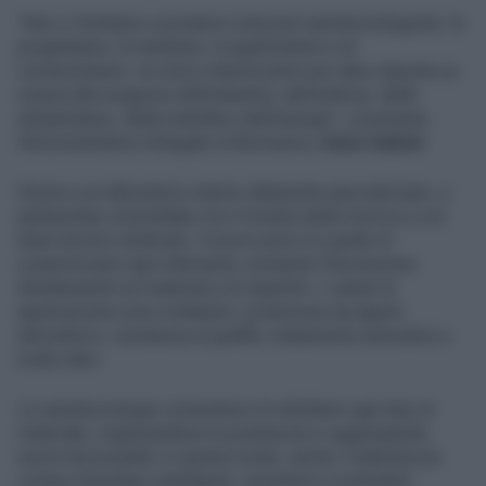
“Non ci limitiamo a produrre soluzioni nanotecnologiche: le
progettiamo, le testiamo, le applichiamo e le
comunichiamo. Un unico interlocutore per dare risposte su
misura alle esigenze dell’industria, dell’edilizia, delle
infrastrutture, della mobilità e dell’energia”, commenta
l’Amministratore Delegato di Bromance,
Dario Salvini
.
Grazie a un laboratorio interno altamente specializzato, a
partnership consolidate con il mondo della ricerca e a un
team tecnico dedicato, il nuovo polo è in grado di
customizzare ogni intervento, portando l’innovazione
direttamente sui materiali e le superfici. I campi di
applicazione sono molteplici: protezione da agenti
atmosferici, resistenza ai graffiti, trattamento anticalore e
molto altro.
Le nanotecnologie consentono di nobilitare ogni tipo di
materiale, migliorandone le prestazioni e aggiungendo
nuove funzionalità. In questo modo, anche i materiali più
comuni diventano intelligenti, resistenti e sostenibili.