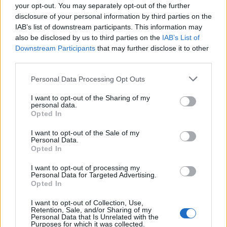
your opt-out. You may separately opt-out of the further
Seguici su Google Discover
disclosure of your personal information by third parties on the
IAB’s list of downstream participants. This information may
Segui Libero Quotidiano su Google Discover
also be disclosed by us to third parties on the
IAB’s List of
Scegli Libero Quotidiano come fonte preferita
Downstream Participants
that may further disclose it to other
third parties.
SEZIONI
Personal Data Processing Opt Outs
I want to opt-out of the Sharing of my
SPETTACOLI
personal data.
Opted In
SCIENZA E TECH
I want to opt-out of the Sale of my
Personal Data.
Opted In
ALTRO
I want to opt-out of processing my
Personal Data for Targeted Advertising.
Opted In
I want to opt-out of Collection, Use,
Retention, Sale, and/or Sharing of my
Personal Data that Is Unrelated with the
Purposes for which it was collected.
Libero Shopping
Contatti
Pubblicità
Cookie policy
Privacy policy