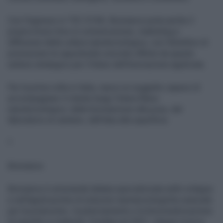
Con l’ingresso in TEC STAR, Bromance porta anche il
proprio know-how in comunicazione, marketing e
diffusione della cultura nanotecnologica, con l’obiettivo di
promuovere le opportunità concrete offerte da questo
settore strategico per il futuro dell’innovazione applicata.
Per la prima volta in Italia, nasce un soggetto capace di
accompagnare il cliente lungo l’intera filiera
nanotecnologica: dalla formulazione alla posa, dal
laboratorio al cantiere, dall’idea alla superficie.
*
Bromance
Bromance è un’azienda italiana specializzata nello sviluppo
e nell’applicazione di soluzioni nanotecnologiche avanzate
per la protezione, il potenziamento e la funzionalizzazione
di superfici e materiali. Fondata nel 2021, integra ricerca,