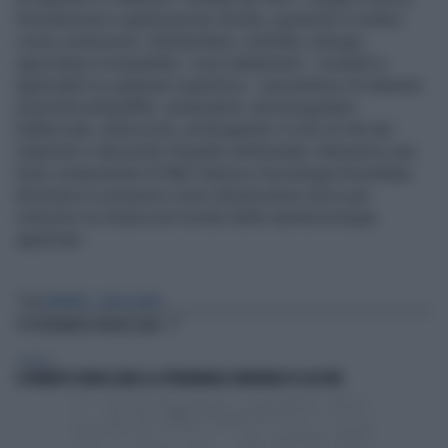
formulazione e applicazione diretta, operando in settori
come costruzioni, infrastrutture, mobilità, energia,
agricoltura e hospitality. I suoi trattamenti – invisibili e
applicabili su qualsiasi superficie – permettono di ottenere
proprietà antigraffito, autopulenti, termoregolanti,
battericide, antiscivolo, prolungando il ciclo di vita dei
materiali e riducendo l’impatto ambientale. Attraverso una
forte componente di R&D interna e tecnologie brevettate,
Bromance si propone come interlocutore unico per
soluzioni su misura nel mondo delle nanotecnologie
applicate.
Tag
BROMANCE
DARIO SALVINI
TI POTREBBERO INTERESSARE
GENERAL
A ROBERTO SERGIO (RAI) LA CITTADINANZA ONORARIA DI CACCURI