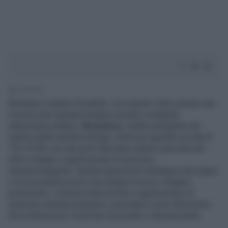
2' di lettura
Rendiamo visibile l’invisibile. Con questo claim prende vita
il primo polo nanotecnologico privato e integrato
interamente italiano:
Bromance
, realtà emergente nel
settore delle nanotecnologie, entra nel capitale sociale di
TEC STAR, uno dei primi laboratori italiani specializzati
nello sviluppo e applicazione di soluzioni
nanotecnologiche. Questa operazione strategica dà origine
a un ecosistema unico che integra ricerca, sviluppo,
produzione, commercializzazione e applicazione di
soluzioni nanotecnologiche, ponendosi come riferimento
d’eccellenza per il mercato nazionale e internazionale.