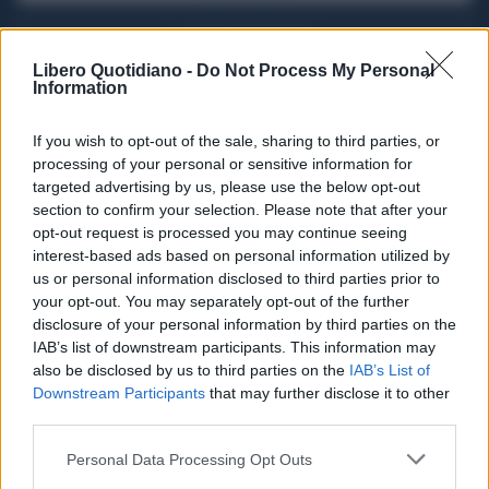
ACQUISTA ABBONAMENTO
Libero Quotidiano -
Do Not Process My Personal
Information
If you wish to opt-out of the sale, sharing to third parties, or
processing of your personal or sensitive information for
targeted advertising by us, please use the below opt-out
section to confirm your selection. Please note that after your
opt-out request is processed you may continue seeing
interest-based ads based on personal information utilized by
us or personal information disclosed to third parties prior to
your opt-out. You may separately opt-out of the further
Seguici su Google Discover
disclosure of your personal information by third parties on the
IAB’s list of downstream participants. This information may
Segui Libero Quotidiano su Google Discover
also be disclosed by us to third parties on the
IAB’s List of
Scegli Libero Quotidiano come fonte preferita
Downstream Participants
that may further disclose it to other
third parties.
SEZIONI
Personal Data Processing Opt Outs