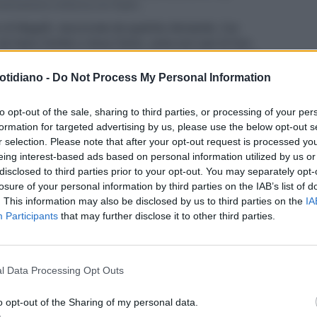
versazione notturna con Sophi...
e di Magalli, stuzzicata da qualche domanda. L'ex
da Salvo Sottile e Anna Falchi, entra nel cast di Don
erpreterà un vescovo. "Credo che per lui sia una bella
onaggio è buono, intendo nella fiction, tutto questo
otidiano -
Do Not Process My Personal Information
ine più dolce di sé”, commenta Adriana.
to opt-out of the sale, sharing to third parties, or processing of your per
 ABUSI SESSUALI A LA FAZENDA LA SCONVOLGENTE
formation for targeted advertising by us, please use the below opt-out s
r selection. Please note that after your opt-out request is processed y
I AUTORI: AMPIA PROVA DI COLPEVOLEZZA?
eing interest-based ads based on personal information utilized by us or
 la situazione di Dayane Mello e Nego Do Borel a La fazenda,
disclosed to third parties prior to your opt-out. You may separately opt-
. Il concorrente è...
losure of your personal information by third parties on the IAB’s list of
. This information may also be disclosed by us to third parties on the
IA
Participants
that may further disclose it to other third parties.
l Data Processing Opt Outs
o opt-out of the Sharing of my personal data.