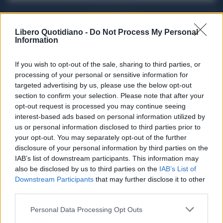
ACQUISTA ABBONAMENTO
Libero Quotidiano -
Do Not Process My Personal
Information
If you wish to opt-out of the sale, sharing to third parties, or
processing of your personal or sensitive information for
targeted advertising by us, please use the below opt-out
section to confirm your selection. Please note that after your
opt-out request is processed you may continue seeing
interest-based ads based on personal information utilized by
us or personal information disclosed to third parties prior to
your opt-out. You may separately opt-out of the further
Seguici su Google Discover
disclosure of your personal information by third parties on the
IAB’s list of downstream participants. This information may
Segui Libero Quotidiano su Google Discover
also be disclosed by us to third parties on the
IAB’s List of
Scegli Libero Quotidiano come fonte preferita
Downstream Participants
that may further disclose it to other
third parties.
SEZIONI
Personal Data Processing Opt Outs