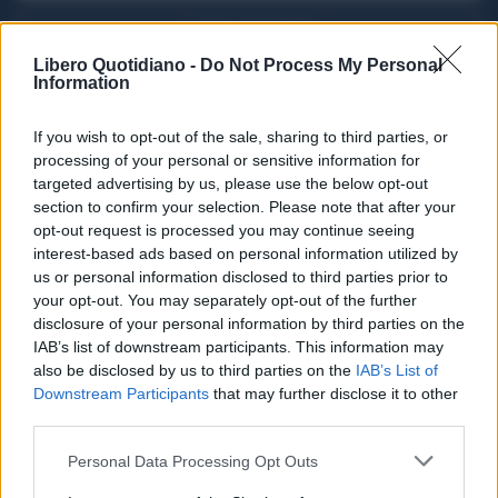
ACQUISTA ABBONAMENTO
Libero Quotidiano -
Do Not Process My Personal
Information
If you wish to opt-out of the sale, sharing to third parties, or
processing of your personal or sensitive information for
targeted advertising by us, please use the below opt-out
section to confirm your selection. Please note that after your
opt-out request is processed you may continue seeing
interest-based ads based on personal information utilized by
us or personal information disclosed to third parties prior to
your opt-out. You may separately opt-out of the further
Seguici su Google Discover
disclosure of your personal information by third parties on the
IAB’s list of downstream participants. This information may
Segui Libero Quotidiano su Google Discover
also be disclosed by us to third parties on the
IAB’s List of
Scegli Libero Quotidiano come fonte preferita
Downstream Participants
that may further disclose it to other
third parties.
SEZIONI
Personal Data Processing Opt Outs