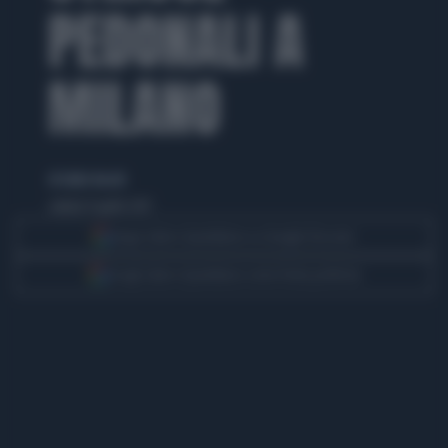
PEDONALI A
MILANO
di Giulio Bucchi
sabato 8 aprile 2017
Segui Libero Quotidiano su Google Discover
Scegli Libero Quotidiano come fonte preferita