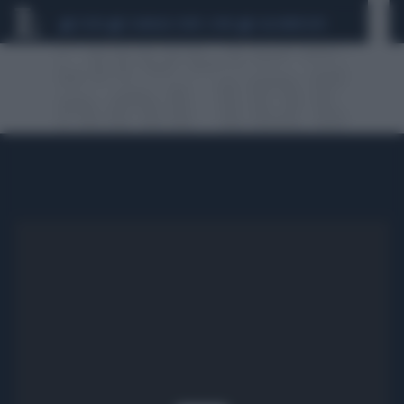
CEUTA
SCANDALO CONTE-COVID
CALCIOMERCATO