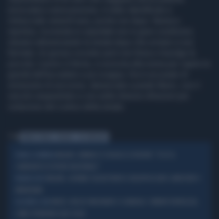
(revocata) e assicurazione, è stato identificato e
rintracciato venerdì sera, poche ore dopo. Nonna e
nipotina, ricoverata in ospedale non in gravi condizioni,
stavano attraversando la strada dopo che un'auto si era
fermata. Un grosso scooter però non frena e travolge la
piccola. L'uomo si ferma, si avvicina alla nonna per capire la
gravità dell'accaduto e poi scappa. Ora è accusato di
omissione di soccorso, denunciato a piede libero, con il
veicolo sequestrato e con sette diverse infrazioni per
violazione del codice della strada.
Tag
PIRATA STRADA
MILANO
VIA IMBONATI
MILANO, VANNACCI SCIOGLIE LE RISERVE: "ECCO IL
NOME A SORPRESA
CANDIDATO DI FUTURO NAZIONALE"
MILANO, GIOVANE SEQUESTRATO E INCAPPUCCIATO: ARRESTATI 4
MILANO-CHOC
MINORENNI
MULTE, INCASSI MILIONARI E SCANDALO: COMUNI FUORILEGGE,
DA NORD A SUD
COME SPENDONO QUEI SOLDI