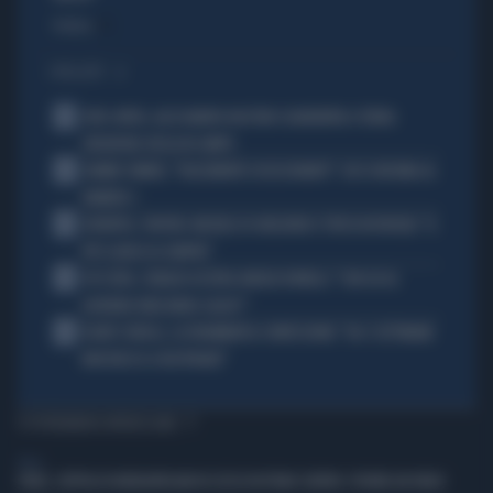
Politica
di
I PIÙ LETTI
1
JUVE-INTER, ALESSANDRO BASTONI SCARAVENTA A TERRA
ZHEGROVA: RISSA IN CAMPO
2
JANNIK SINNER, "DOLCEMENTE OSSESSIONATO": CHI SI INCHINA AL
NUMERO 1
3
JUVENTUS, PAPERE-MICHELE DI GREGORIO E TIFOSI IN RIVOLTA: "IL
PIÙ SCARSO DI SEMPRE"
4
4 DI SERA, SENALDI AZZERA ANGELO BONELLI: "CON LUI AL
GOVERNO FARÀ MENO CALDO?"
5
FLAVIO COBOLLI, LA DRAMMATICA CONFESSIONE: "DA 3 SETTIMANE
NON RIESCO A RESPIRARE"
TI POTREBBERO INTERESSARE
ITALIA
FORLÌ, COPPIA DI NORDAFRICANI FA SESSO IN PIENO CENTRO: SPUNTA UN VIDEO