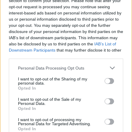
section to confirm your selection. Please note that after your
opt-out request is processed you may continue seeing
interest-based ads based on personal information utilized by
us or personal information disclosed to third parties prior to
your opt-out. You may separately opt-out of the further
Seguici su Google Discover
disclosure of your personal information by third parties on the
IAB’s list of downstream participants. This information may
Segui Libero Quotidiano su Google Discover
also be disclosed by us to third parties on the
IAB’s List of
Scegli Libero Quotidiano come fonte preferita
Downstream Participants
that may further disclose it to other
third parties.
SEZIONI
Personal Data Processing Opt Outs
I want to opt-out of the Sharing of my
SPETTACOLI
personal data.
Opted In
SCIENZA E TECH
I want to opt-out of the Sale of my
Personal Data.
Opted In
ALTRO
I want to opt-out of processing my
Personal Data for Targeted Advertising.
Opted In