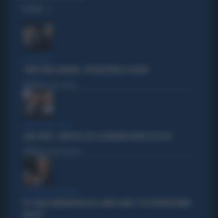
OPINIONI
IL GIOCHINO
CONTE ATTACCA MELONI... PER FAR FUORI LA SCHLEIN
Politica
di Pietro Senaldi
SOLDI, SOLDI, SOLDI
LADY CONTE, I CONTI DEL 2025: 60 MILIONI DI DEBITI COL FISCO
Politica
di Giacomo Amadori
SINISTRA ALLO SBANDO
PD, PAOLO GENTILONI BOCCIA IL CAMPO LARGO: "ECCO PERCHÉ HANNO
FALLITO"