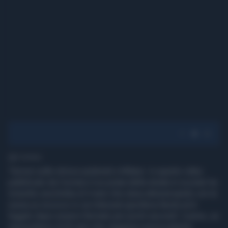
1' di lettura
Terrore sulle strisce pedonali a Milano: in questo video
pubblicato da Corriere.it un pirata della strada in scooter ha
investito una bimba di 4 anni che stava attraversando con la
nonna un incrocio in via Imbonati (periferia Nord) ed è
fuggito dopo essersi fermato per pochi secondi. L'uomo, un
imprenditore di 65 anni che viaggiava senza patente