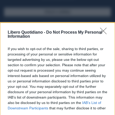
SFOGLIA IL GIORNALE
ACQUISTA ABBONAMENTO
Libero Quotidiano -
Do Not Process My Personal
Information
If you wish to opt-out of the sale, sharing to third parties, or
processing of your personal or sensitive information for
targeted advertising by us, please use the below opt-out
section to confirm your selection. Please note that after your
opt-out request is processed you may continue seeing
interest-based ads based on personal information utilized by
us or personal information disclosed to third parties prior to
your opt-out. You may separately opt-out of the further
Seguici su Google Discover
disclosure of your personal information by third parties on the
IAB’s list of downstream participants. This information may
Segui Libero Quotidiano su Google Discover
also be disclosed by us to third parties on the
IAB’s List of
Scegli Libero Quotidiano come fonte preferita
Downstream Participants
that may further disclose it to other
third parties.