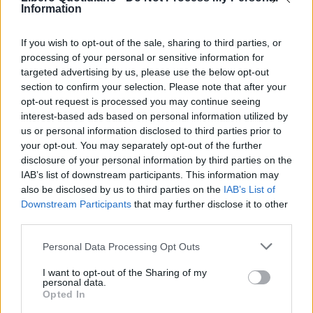
Registro Imprese di Milano Monza Brianza Lodi: C.F. e P.IVA 06823221004 -
Information
R.E.A. Milano n. 1690166 Cap. Soc. € 400.000,00 i.v.
Tutti i diritti riservati - ISSN (sito web): 2531-6370
If you wish to opt-out of the sale, sharing to third parties, or
processing of your personal or sensitive information for
targeted advertising by us, please use the below opt-out
section to confirm your selection. Please note that after your
opt-out request is processed you may continue seeing
interest-based ads based on personal information utilized by
us or personal information disclosed to third parties prior to
your opt-out. You may separately opt-out of the further
disclosure of your personal information by third parties on the
IAB’s list of downstream participants. This information may
also be disclosed by us to third parties on the
IAB’s List of
Downstream Participants
that may further disclose it to other
third parties.
Personal Data Processing Opt Outs
I want to opt-out of the Sharing of my
personal data.
Opted In