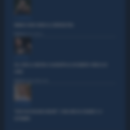
IL GENERALE
VANNACCI NON CHIUDE AL CENTRODESTRA
Politica
di Elisa Calessi
DISPERATI
SUL COVID LA SINISTRA SI AGGRAPPA AL DOCUMENTO-PATACCA DI
CONTE
Politica
di Andrea Muzzolon
LA PREMIER
"DOVE VA IN VACANZA MELONI". E UNA DATA DA SEGNARE: IL 4
SETTEMBRE