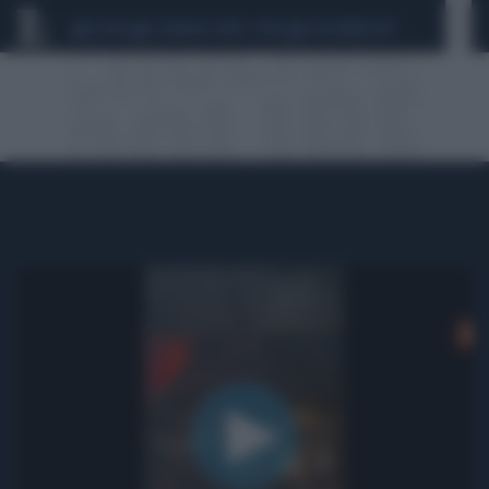
CEUTA
SCANDALO CONTE-COVID
CALCIOMERCATO