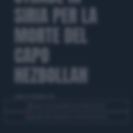
SIRIA PER LA
MORTE DEL
CAPO
HEZBOLLAH
sabato 28 settembre 2024
Segui Libero Quotidiano su Google Discover
Scegli Libero Quotidiano come fonte preferita