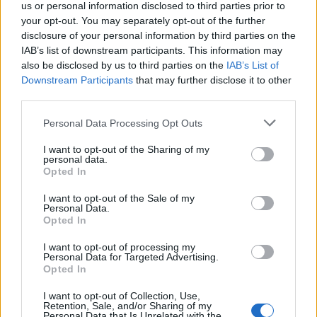
us or personal information disclosed to third parties prior to
your opt-out. You may separately opt-out of the further
Seguici su Google Discover
disclosure of your personal information by third parties on the
IAB’s list of downstream participants. This information may
Segui Libero Quotidiano su Google Discover
also be disclosed by us to third parties on the
IAB’s List of
Scegli Libero Quotidiano come fonte preferita
Downstream Participants
that may further disclose it to other
third parties.
SEZIONI
Personal Data Processing Opt Outs
I want to opt-out of the Sharing of my
SPETTACOLI
personal data.
Opted In
SCIENZA E TECH
I want to opt-out of the Sale of my
Personal Data.
Opted In
ALTRO
I want to opt-out of processing my
Personal Data for Targeted Advertising.
Opted In
I want to opt-out of Collection, Use,
Retention, Sale, and/or Sharing of my
Personal Data that Is Unrelated with the