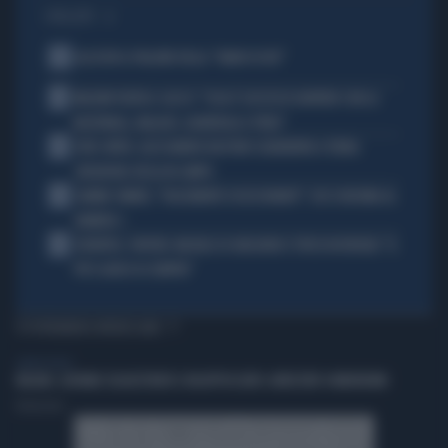
I PIÙ LETTI
1
ALL’ASTA IL PALLONE DELLA “MANO DI DIO”
2
MALDINI VUOTA IL SACCO: "COSA È SUCCESSO DAVVERO CON LA
NAZIONALE, MALAGÒ, GUARDIOLA E PIRLO"
3
JUVE-INTER, ALESSANDRO BASTONI SCARAVENTA A TERRA
ZHEGROVA: RISSA IN CAMPO
4
JANNIK SINNER, "DOLCEMENTE OSSESSIONATO": CHI SI INCHINA AL
NUMERO 1
5
JUVENTUS, PAPERE-MICHELE DI GREGORIO E TIFOSI IN RIVOLTA: "IL
PIÙ SCARSO DI SEMPRE"
TI POTREBBERO INTERESSARE
LIBERO VIDEO
MILANO, GIOVANE SEQUESTRATO E INCAPPUCCIATO: ARRESTATI 4 MINORENNI
Redazione