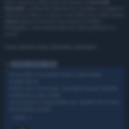
Dopo l'annuncio della morte del leader di
Hezbollah
Nasrallah
, confermato dall'esercito israeliano, in seguito ai
raid aerei su Beirut, in alcune zone della Siria e dello stesso
Libano
gruppi di persone sono scese in strada a
festeggiare, come testimoniato dai video pubblicati sui
social.
Fonte: Agenzia Vista / Alexander Jakhnagiev
Tag
HEZBOLLAH
NASRALLAH
ISRAELE
ROMA, LE DELEGAZIONI DI ISRAELE E LIBANO ARRIVANO
NEGOZIATI
ALL’AMBASCIATA USA
LIBANO, I CARRI ARMATI ISRAELIANI CONTINUANO
IN ATTESA DI NUOVI COLLOQUI
A PATTUGLIARE LA ZONA DI CONFINE
CEUTA, IL DELIRIO DI BARBIE GAZA: "MIGRANTI USATI DA ISRAELE
LADY FLOTILLA
PER FAR VINCERE LA DESTRA"
OPINIONI