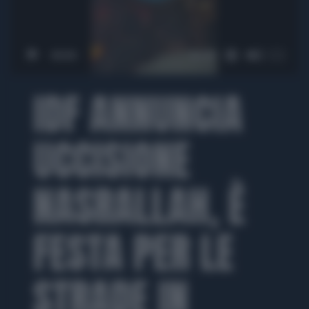
00:00
01:21
IDF ANNUNCIA
UCCISIONE
NASRALLAH, È
FESTA PER LE
STRADE IN