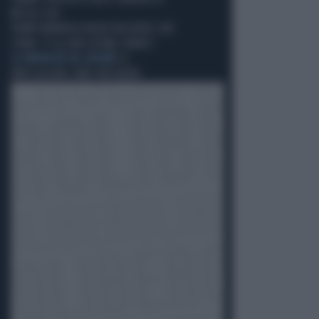
MISSILI USA
TRUMP ANNUNCIA NUOVI NEGOZIATI CON
L'IRAN: "È LA LORO ULTIMA CHANCE"
LA BRUTALITÀ DEL REGIME
LE
IMPICCAGIONI COME PREGHIERA