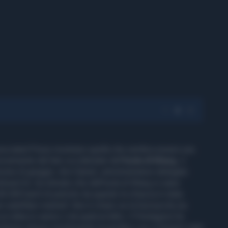
sociated Press mostrano quella che sembra essere una
roveniente dal lato occidentale dell’
isola di Kharg
, il
azione di greggio. Ami Daniel, amministratore delegato
dward AI, ha stimato che dall’isola di Kharg si siano
 80.000 barili di petrolio da quando la chiazza è stata
i satellitari martedì. Non è chiaro se la fuoriuscita sia
un attacco aereo o da qualcos'altro. Il Pentagono ha
nitense stesse monitorando la perdita o se ci fossero stati