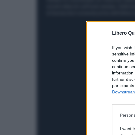
recenti attacchi sull'isola iraniana. Sulla 
la fuoriuscita è avvenuta prima dell'ultima s
Libero Qu
If you wish 
sensitive in
confirm you
continue se
information 
further disc
participants
Downstream 
Persona
I want t