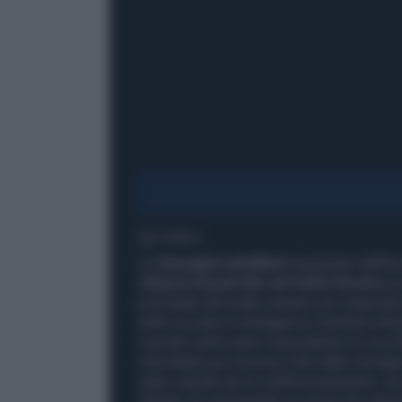
1' di lettura
Le
immagini satellitari
esaminate dall’As
chiazza di petrolio nel Golfo Persico
p
principale terminale iraniano per l’esport
della società di intelligence marittima Win
riversati nell’oceano l’equivalente di circa
individuata per la prima volta dalle immagin
stata causata da un malfunzionamento, da 
rifiutato di commentare se l'esercito statu