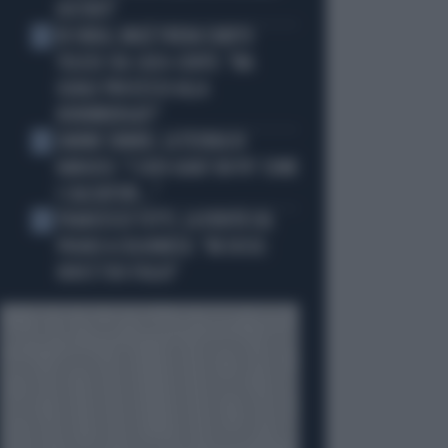
DISTINTI"
IN ONDA, MULÈ FRENA SUBITO
3
TELESE SUL CASO-CONTE: "MA
QUALE PROCESSO ALLA
NORIMBERGA?!"
JANNIK SINNER, LA TEORIA DI
4
NARGISO: "I SUOI GUAI? UN PO' COME
I CALCIATORI..."
FRANCESCO TOTTI, LA VERITÀ SUL
5
PUGNO A COLONNESE: "MI DISSE:
NON È TUO FIGLIO"