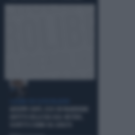
I LEGAMI CON OLIVIA PALADINO
GIUSEPPE CONTE, ECCO CHI PAGHEREBBE
L'AFFITTO DELLA SUA CASA: MISTERO,
SOSPETTI E DUBBI SUL CATASTO