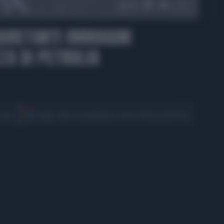
00:19
NQUIETANTI IMMAGINI
ZZA DI PETROLIO
CONDIVIDI
cover
Scegli Libero Quotidiano come fonte preferita