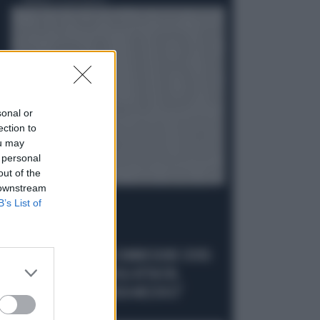
Politica
di Giacomo Amadori
sonal or
ection to
ou may
 personal
out of the
 downstream
B’s List of
LA FUGA È FINITA
GIUSEPPE CONTE IN COMMISSIONE COVID:
"MELONI REGISTA DEGLI ATTACCHI,
AFFRONTIAMOCI SENZA MEZZUCCI"
Politica
di