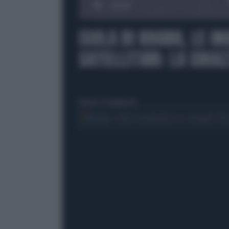
00:00
ISOLA DI KHARG, LE I
SATELLITARI: LA CHIA
domenica 10 maggio 2026
Segui Libero Quotidiano su Google Dis