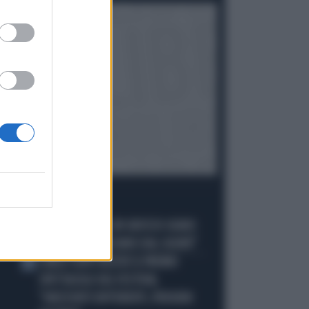
I PIÙ LETTI
JANNIK SINNER, UN GROSSO GUAIO:
1
"PERCHÉ LO CACCIANO DAL CASINÒ"
CARLO CONTI RICEVE IL PREMIO
2
SPETTACOLO DEL FESTIVAL
"ORIZZONTI DIFFERENTI, PENSIERI