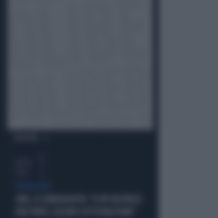
OPINIONI
PROIEZIONI
SWG, IL SONDAGGISTA: "IL PD HA PERSO
DUE PUNTI, DA NON SOTTOVALUTARE"