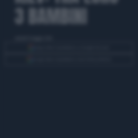
3 BAMBINI
venerdì 15 maggio 2026
Segui Libero Quotidiano su Google Discover
Scegli Libero Quotidiano come fonte preferita