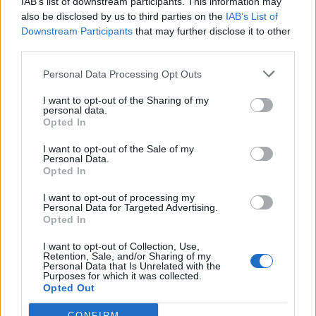
IAB’s list of downstream participants. This information may
Segui Libero Quotidiano su Google Discover
also be disclosed by us to third parties on the
IAB’s List of
Scegli Libero Quotidiano come fonte preferita
Downstream Participants
that may further disclose it to other
third parties.
SEZIONI
Personal Data Processing Opt Outs
I want to opt-out of the Sharing of my
SPETTACOLI
personal data.
Opted In
SCIENZA E TECH
I want to opt-out of the Sale of my
Personal Data.
Opted In
ALTRO
I want to opt-out of processing my
Personal Data for Targeted Advertising.
Opted In
I want to opt-out of Collection, Use,
Retention, Sale, and/or Sharing of my
Personal Data that Is Unrelated with the
Purposes for which it was collected.
Libero Shopping
Contatti
Pubblicità
Cookie policy
Privacy policy
Opted Out
Condizioni generali
Modello 231
Assistenza
Preferenze Privacy
CONFIRM