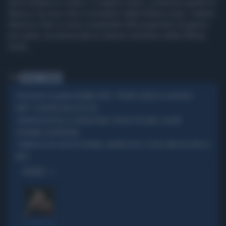
droni d'attacco contro 17 regioni russe, compresa quella di
Mosca, ha reso noto il ministero della Difesa russo. Intanto
Mosca e Kiev si sono scambiate 205 prigionieri di guerra
per parte, ha annunciato lo stesso ministero della Difesa
russo.
Tag
RUSSIA
UCRAINA
VLADIMIR PUTIN, "PRONTO L'ATTACCO A UN PAESE
INTELLIGENCE IN ALLERTA
NATO": IL REPORT DEGLI 007 USA
RUSSIA, LE VEDOVE NERE: PERCHÉ SPOSANO I SOLDATI
ESCAMOTAGE
SPERANDO CHE MUOIANO
UCRAINA, AIUTARE KIEV CI COSTA COME UN CAFFÈ AL
I NUMERI DEL KIEL INSTITUTE
MESE
OPINIONI
IL GENERALE