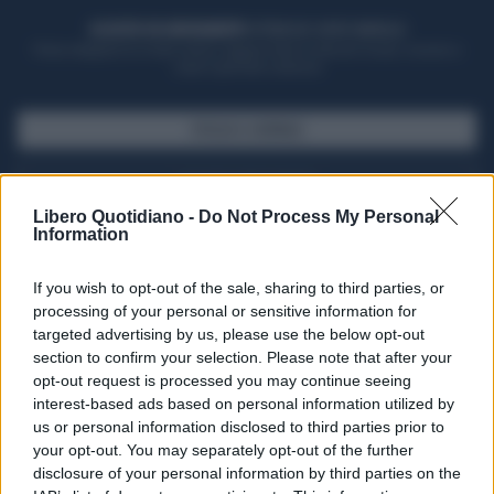
ACQUISTA UN ABBONAMENTO
OTTIENI DEI SUPER VANTAGGI
Potrai sfogliare la rivista online, leggere tutte le edizioni locali, ricevere a
casa il giornale cartaceo
SFOGLIA IL GIORNALE
ACQUISTA ABBONAMENTO
Libero Quotidiano -
Do Not Process My Personal
Information
If you wish to opt-out of the sale, sharing to third parties, or
processing of your personal or sensitive information for
targeted advertising by us, please use the below opt-out
section to confirm your selection. Please note that after your
opt-out request is processed you may continue seeing
interest-based ads based on personal information utilized by
us or personal information disclosed to third parties prior to
your opt-out. You may separately opt-out of the further
Seguici su Google Discover
disclosure of your personal information by third parties on the