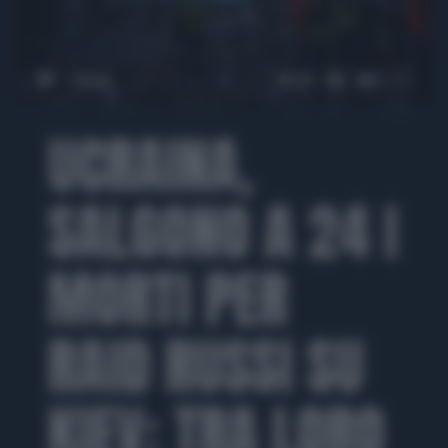
00:00
00:48
UCRAINA,
SALGONO A 24 I
MORTI PER
RAID RUSSI SU
KIEV: TRA LORO