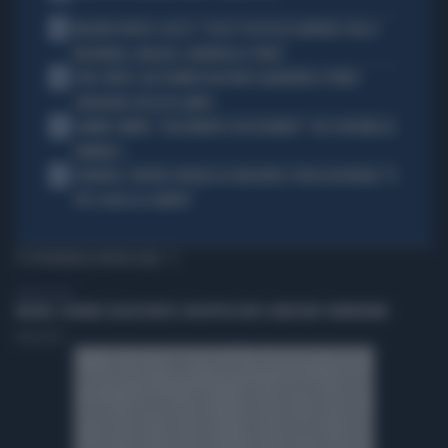
2
MALDINI VUOTA IL SACCO: "COSA È SUCCESSO DAVVERO CON LA
NAZIONALE, MALAGÒ, GUARDIOLA E PIRLO"
3
JUVE-INTER, ALESSANDRO BASTONI SCARAVENTA A TERRA
ZHEGROVA: RISSA IN CAMPO
4
JANNIK SINNER, "DOLCEMENTE OSSESSIONATO": CHI SI INCHINA AL
NUMERO 1
5
JUVENTUS, PAPERE-MICHELE DI GREGORIO E TIFOSI IN RIVOLTA: "IL
PIÙ SCARSO DI SEMPRE"
TI POTREBBERO INTERESSARE
LIBERO VIDEO
MILANO, GIOVANE SEQUESTRATO E INCAPPUCCIATO: ARRESTATI 4 MINORENNI
Redazione