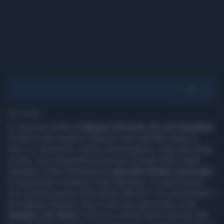
1' di lettura
In Ucraina è salito ad
almeno 24 morti, fra cui 3 bambini
,
il bilancio dei massicci attacchi russi dell'altra notte su
Kiev. Lo riferiscono i servizi di emergenza, citati dai media
ucraini. Una cinquantina le persone rimaste ferite. Nella
capitale è stata dichiarata una
giornata di lutto nazionale
,
ha annunciato il sindaco Vitali Klitschko. "Ci deve essere
una risposta giusta a tutti questi attacchi", ha commentato il
presidente Zelenski. Nuovi raid russi nella notte con
6
missili e 141 droni
. E le forze ucraine hanno lanciato 355