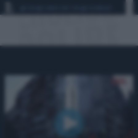
CEUTA
SCANDALO CONTE-COVID
CALCIOMERCATO