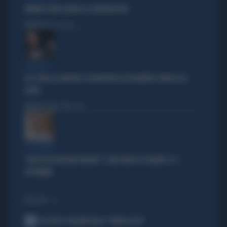
VANNACCI NON CHIUDE AL CENTRODESTRA
Politica
di Elisa Calessi
DISPERATI
SUL COVID LA SINISTRA SI AGGRAPPA AL DOCUMENTO-PATACCA DI
CONTE
Politica
di Andrea Muzzolon
LA PREMIER
"DOVE VA IN VACANZA MELONI". E UNA DATA DA SEGNARE: IL 4
SETTEMBRE
I PIÙ LETTI
1
ALL’ASTA IL PALLONE DELLA “MANO DI DIO”