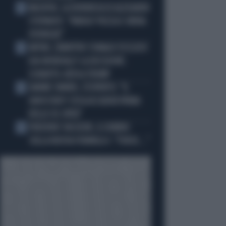
MACRON, LA DENUNCIA DI ALEXANDR
2
STEPANOV: "PARIGI? PUZZA E URINA
OVUNQUE"
ARTAN, L'ARBITRO SOMALO ESCLUSO
3
DAI MONDIALI? LA DECISIONE:
SCHIAFFO-UEFA A TRUMP
JANNIK SINNER, L'ESPERTO: "IL
4
GINOCCHIO? COSA ACCADRÀ PRIMA
DELLO US OPEN"
FREDERIC VASSEUR, IL DUBBIO
5
SULLA NUOVA FORMULA 1: "FORSE..."