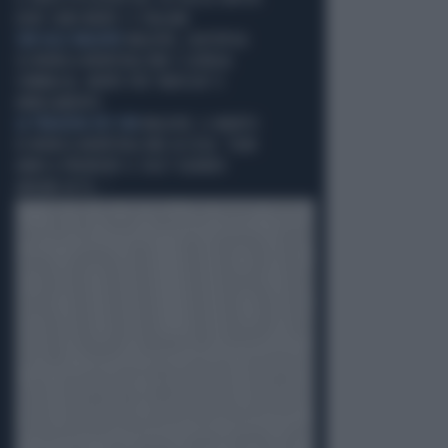
DOVE SONO MORTI I 5 ITALIANI
SUB ALLE MALDIVE
MALDIVE, L'AUTOPSIA
SU MONICA MONTEFALCONE E GIORGIA
SOMMACAL: MORTE PER "ANOSSIA" O
ANNEGAMENTO
LA TRAGEDIA DEI SUB
MALDIVE, IL MARITO
DI MONICA MONTEFALCONE ACCUSA: "OGNI
ANNO A PRENDERE IL SOLE? QUANDO
ANDAVA IN TV..."