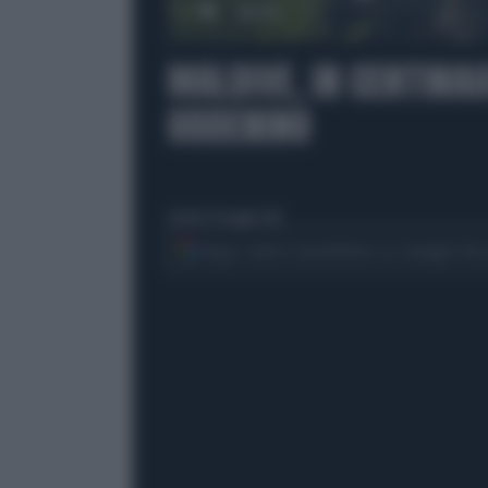
00:00
MALDIVE, IN CENTINAI
ODDENINO
venerdì 29 maggio 2026
Segui Libero Quotidiano su Google Dis