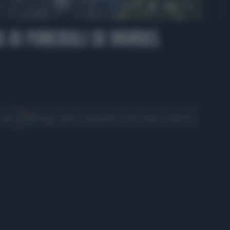
00:56
A AI FUNERALI DI MURIEL
CONDIVIDI
cover
Scegli Libero Quotidiano come fonte preferita