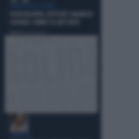
LA RETE DELLA COPPIA
OLIVIA PALADINO, IPOTECHE E MAGHEGGI
CONTABILI: OMBRE SU LADY CONTE
Politica
di Giacomo Amadori
STRATEGIE