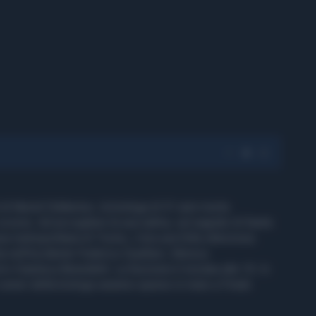
 di Muriel Oddenino, la biologa di 31 anni morta
scorso. Ad accogliere la sua salma, sul sagrato di Santa
a metropolitana di Torino, c'era una folla silenziosa.
ta nell'incidente Federico Gualtieri, Monica
e Gianluca Benedetti. La funzione è iniziata alle 10. In
e ceneri della biologa saranno sparse in mare a Finale