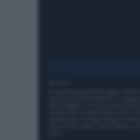
1' di lettura
Si sono tenuti giovedì 29 maggio i funerali
nell'immersione alle Maldive il 14 maggio 
Maria Maggiore, a Poirino, comune dell'are
Insieme alla ricercatrice hanno perso la vi
Montefalcone, sua figlia Giorgia Sommacal 
paese è stato indetto il lutto cittadino. L
Ligure.