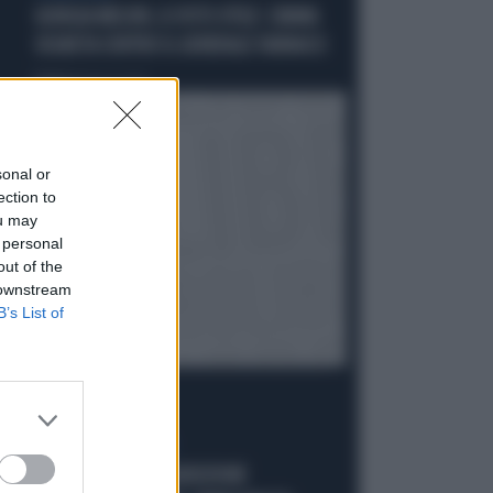
GIORGIA MELONI, IL VOTO UTILE: L'ARMA
SEGRETA CONTRO IL GENERALE VANNACCI
Politica
di Fausto Carioti
sonal or
ection to
ou may
 personal
out of the
 downstream
B’s List of
ACCUSE E SOSPETTI
LUCIO MALAN SULL'AUDIZIONE