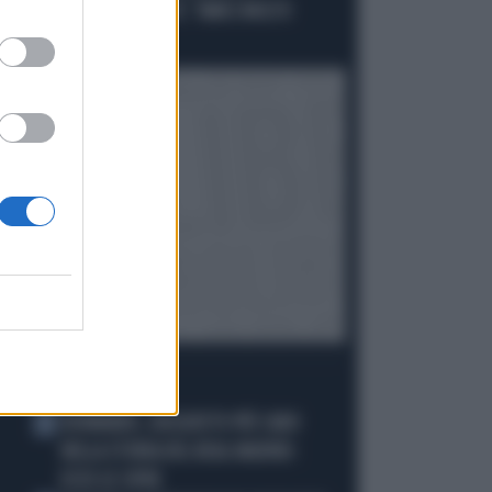
"ANOMALA" DI CONTE: "AMICI MOLTO
VICINI AL PD..."
I PIÙ LETTI
DIOMANDE, L'ACQUISTO PIÙ CARO
1
NELLA STORIA DEL REAL MADRID:
ECCO LE CIFRE