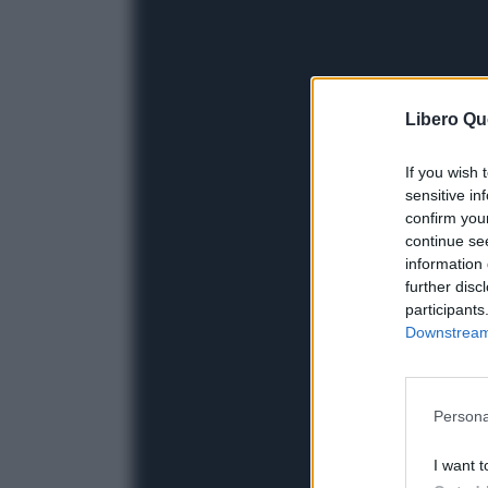
Libero Qu
If you wish 
sensitive in
confirm you
continue se
information 
further disc
participants
Downstream 
Persona
I want t