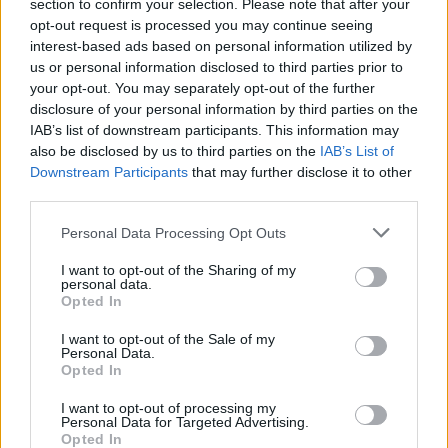
section to confirm your selection. Please note that after your
opt-out request is processed you may continue seeing
interest-based ads based on personal information utilized by
us or personal information disclosed to third parties prior to
your opt-out. You may separately opt-out of the further
Seguici su Google Discover
disclosure of your personal information by third parties on the
IAB’s list of downstream participants. This information may
Segui Libero Quotidiano su Google Discover
also be disclosed by us to third parties on the
IAB’s List of
Scegli Libero Quotidiano come fonte preferita
Downstream Participants
that may further disclose it to other
third parties.
SEZIONI
Personal Data Processing Opt Outs
I want to opt-out of the Sharing of my
SPETTACOLI
personal data.
Opted In
SCIENZA E TECH
I want to opt-out of the Sale of my
Personal Data.
Opted In
ALTRO
I want to opt-out of processing my
Personal Data for Targeted Advertising.
Opted In