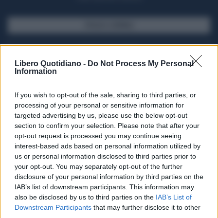
SFOGLIA IL GIORNALE
ACQUISTA ABBONAMENTO
Libero Quotidiano -
Do Not Process My Personal
Information
If you wish to opt-out of the sale, sharing to third parties, or
processing of your personal or sensitive information for
targeted advertising by us, please use the below opt-out
section to confirm your selection. Please note that after your
opt-out request is processed you may continue seeing
interest-based ads based on personal information utilized by
us or personal information disclosed to third parties prior to
your opt-out. You may separately opt-out of the further
Seguici su Google Discover
disclosure of your personal information by third parties on the
IAB’s list of downstream participants. This information may
Segui Libero Quotidiano su Google Discover
also be disclosed by us to third parties on the
IAB’s List of
Scegli Libero Quotidiano come fonte preferita
Downstream Participants
that may further disclose it to other
third parties.