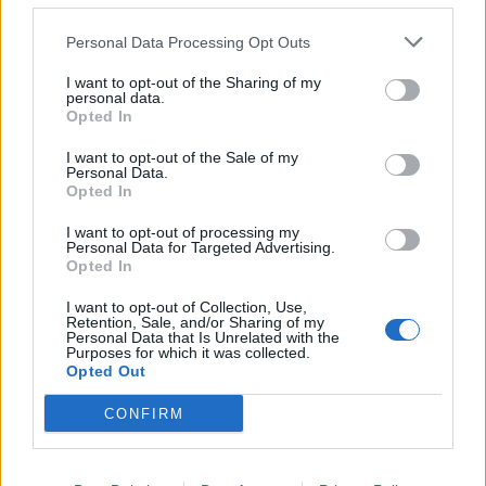
SEZIONI
Personal Data Processing Opt Outs
I want to opt-out of the Sharing of my
SPETTACOLI
personal data.
Opted In
SCIENZA E TECH
I want to opt-out of the Sale of my
Personal Data.
Opted In
ALTRO
I want to opt-out of processing my
Personal Data for Targeted Advertising.
Opted In
I want to opt-out of Collection, Use,
Retention, Sale, and/or Sharing of my
Personal Data that Is Unrelated with the
Purposes for which it was collected.
Libero Shopping
Contatti
Pubblicità
Cookie policy
Privacy policy
Opted Out
Condizioni generali
Modello 231
Assistenza
Preferenze Privacy
CONFIRM
Editoriale Libero S.r.l. - Sede Legale: Via dell’Aprica 18, 20158 Milano -
Registro Imprese di Milano Monza Brianza Lodi: C.F. e P.IVA 06823221004 -
R.E.A. Milano n. 1690166 Cap. Soc. € 400.000,00 i.v.