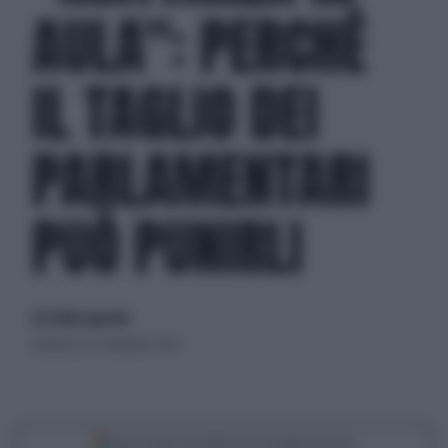
AULA": PERCHÉ
IL TAGLIO DEI
PARLAMENTARI
PUÒ PUNIRLI
di Cristina Agostini
domenica 29 settembre 2019
Segui Libero Quotidiano su Google Discover