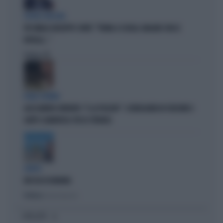
FIGURA GRILLINA
FDI UMILIA GIUSEPPE CONTE: "TORNA A SCUOLA. MAGARI CON LE
ROTELLE..."
Politica
di
ROMA TERMINI
ALESSANDRO ONORATO: "E LA POLIZIA?". SCENEGGIATA IN STAZIONE E
GAFFE CLAMOROSA: FDI LO STRONCA
LIBERA
BUCCIA DI BANANA
Politica
di Lucia Esposito
I PIÙ LETTI