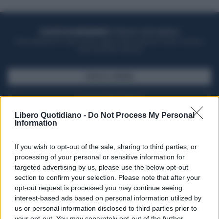
ACQUISTA UN ABBONAMENTO
OTTIENI DEI SUPER VANTAGGI
Potrai sfogliare la rivista online, leggere tutte le edizioni locali, ricevere a
casa il giornale cartaceo
SFOGLIA IL GIORNALE
ACQUISTA ABBONAMENTO
Libero Quotidiano -
Do Not Process My Personal
Information
If you wish to opt-out of the sale, sharing to third parties, or
processing of your personal or sensitive information for
targeted advertising by us, please use the below opt-out
section to confirm your selection. Please note that after your
opt-out request is processed you may continue seeing
interest-based ads based on personal information utilized by
us or personal information disclosed to third parties prior to
your opt-out. You may separately opt-out of the further