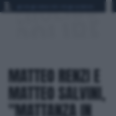
CEUTA
SCANDALO CONTE-COVID
CALCIOMERCATO
MATTEO RENZI E
MATTEO SALVINI,
"MATTANZA IN