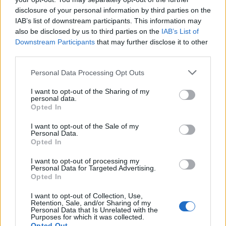
Seguici su Google Discover
disclosure of your personal information by third parties on the
IAB’s list of downstream participants. This information may
Segui Libero Quotidiano su Google Discover
also be disclosed by us to third parties on the
IAB’s List of
Scegli Libero Quotidiano come fonte preferita
Downstream Participants
that may further disclose it to other
third parties.
SEZIONI
Personal Data Processing Opt Outs
I want to opt-out of the Sharing of my
SPETTACOLI
personal data.
Opted In
SCIENZA E TECH
I want to opt-out of the Sale of my
Personal Data.
Opted In
ALTRO
I want to opt-out of processing my
Personal Data for Targeted Advertising.
Opted In
I want to opt-out of Collection, Use,
Retention, Sale, and/or Sharing of my
Personal Data that Is Unrelated with the
Purposes for which it was collected.
Libero Shopping
Contatti
Pubblicità
Cookie policy
Privacy policy
Opted Out