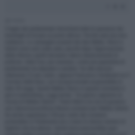
1' di lettura
Il taglio dei parlamentari stroncherà tutte le speranze dei
transfughi di trovare un posto altrove. Perché sarà una vera
mattanza. Le campagne acquisti dei due Mattei, Renzi e
Salvini sono solo sulla carta, perché dopo l'approvazione
della riforma i partiti dovranno ridurre drasticamente le
poltrone. Italia Viva, per esempio, conta una quarantina di
parlamentari tra deputati e senatori. Se alle elezioni
ottenesse il 5 per cento, ragiona Francesco Verderami su Il
Corriere della Sera, con il proporzionale acquisirebbe in
tutto 30 seggi. Quindi Matteo Renzi in questo momento è
già in overbooking. Leggi anche: "Un giorno capiremo la
mossa di Matteo Salvini". Paolo Mieli e la crisi di governo:
una clamorosa profezia Stesso scenario per Matteo Salvini.
Se anche superasse il 30 per cento dei consensi
porterebbe in Parlamento più o meno lo stesso numero di
leghisti che ha adesso. Quindi dove piazzerebbe quei
Cinque stelle e azzurri che vogliono passare al Carroccio?