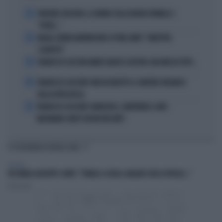
1
FREDERIC VASSEUR, IL DUBBIO SULLA NUOVA FORMULA 1:
"FORSE..."
2
MILAN, RUBEN AMORIM NON SI PONE LIMITI: "OBIETTIVO
SCUDETTO"
3
FRANCESCO GUCCINI AMATO ANCHE A DESTRA. MA NON DA TUTTI...
4
FRANCESCO GUCCINI? NON VA RIDOTTO A CANTORE ORGANICO
DELLA DITTA ROSSA
5
FRANCESCO GUCCINI? ANARCHICO, LIBERTARIO E ANTI-
MELONIANO: NON È UN NOSTRO MITO
TI POTREBBERO INTERESSARE
POLITICA
FDI UMILIA GIUSEPPE CONTE: "TORNA A SCUOLA. MAGARI CON LE ROTELLE..."
Redazione