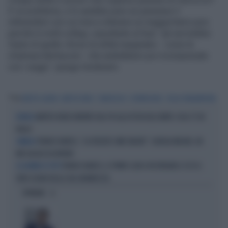
E' un problema, e lo sarebbe pure se passasse il
referendum con cui mira a ottenere un maggioritario puro
perché in molti collegi, soprattutto al Sud, "gli servirebbe
l'aiuto di quelle «forze di utilità marginale» - come le
chiamava Berlusconi - che andrebbero poi ricompensate
con i seggi", spiega Verderami.
Tag
MATTEO SALVINI
MATTEO RENZI
TRANSFUGHI
OVERBOOKING
TAGLIO PARLAMENTARI
MATTEO RENZI INVITATO DAL PD ALLA FESTA DELL'UNITÀ: COSA C'È IN
INTRECCI
BALLO
FRANCO BARESI, "LA FEDELTÀ COME VALORE": GIORGIA MELONI, UN
SIMBOLO
MESSAGGIO DA BRIVIDI
FRANCO BARESI, IL PRIMO CLUB A RICORDARLO: ECCO IL
LE LACRIME DI TUTTI
VERO SEGNO DELLA SUA GRANDEZZA
OPINIONI