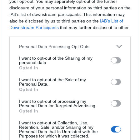
your opt-out. You may separately opt-out of the further
Seguici su Google Discover
disclosure of your personal information by third parties on the
IAB’s list of downstream participants. This information may
Segui Libero Quotidiano su Google Discover
also be disclosed by us to third parties on the
IAB’s List of
Scegli Libero Quotidiano come fonte preferita
Downstream Participants
that may further disclose it to other
third parties.
SEZIONI
Personal Data Processing Opt Outs
I want to opt-out of the Sharing of my
SPETTACOLI
personal data.
Opted In
SCIENZA E TECH
I want to opt-out of the Sale of my
Personal Data.
Opted In
ALTRO
I want to opt-out of processing my
Personal Data for Targeted Advertising.
Opted In
I want to opt-out of Collection, Use,
Retention, Sale, and/or Sharing of my
Personal Data that Is Unrelated with the
Purposes for which it was collected.
Libero Shopping
Contatti
Pubblicità
Cookie policy
Privacy policy