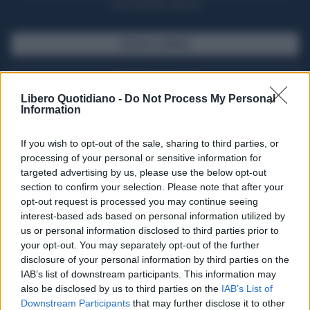
casa il giornale cartaceo
SFOGLIA IL GIORNALE
ACQUISTA ABBONAMENTO
Libero Quotidiano -
Do Not Process My Personal
Information
If you wish to opt-out of the sale, sharing to third parties, or
processing of your personal or sensitive information for
targeted advertising by us, please use the below opt-out
section to confirm your selection. Please note that after your
opt-out request is processed you may continue seeing
interest-based ads based on personal information utilized by
us or personal information disclosed to third parties prior to
your opt-out. You may separately opt-out of the further
Seguici su Google Discover
disclosure of your personal information by third parties on the
IAB’s list of downstream participants. This information may
Segui Libero Quotidiano su Google Discover
also be disclosed by us to third parties on the
IAB’s List of
Scegli Libero Quotidiano come fonte preferita
Downstream Participants
that may further disclose it to other