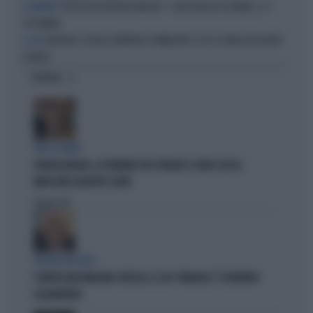
"DOVE VA IN VACANZA MELONI". E UNA DATA DA SEGNARE: IL 4
LA PREMIER
SETTEMBRE
BERLINO CI VUOLE RIEMPIRE DI IMMIGRATI: ECCO IL PIANO DISPERATO
IL CASO
DI MERZ
OPINIONI
TRA LA GENTE
GIORGIA MELONI, LA FERMANO PER STRADA? IL VIDEO CHE FA
IMPAZZIRE GIUSEPPE CONTE
Politica
di
POLITICA IN LUTTO
È MORTO MASSIMILIANO CENCELLI: IL SUO "MANUALE" È DIVENTATO
LEGGENDARIO