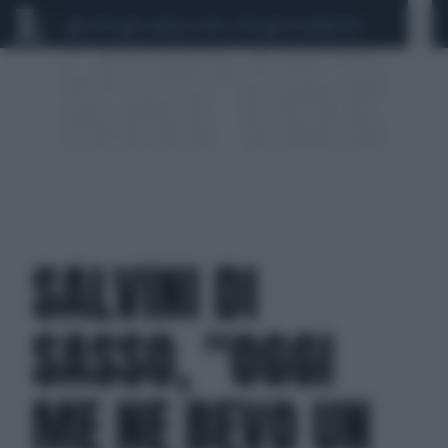
CEUTA
SCANDALO CONTE-COVID
CALCIOMERCATO
SALVINI DI
SASSO, "OGGI
ME NE BEVO UN