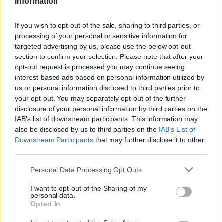
Information
If you wish to opt-out of the sale, sharing to third parties, or
processing of your personal or sensitive information for
targeted advertising by us, please use the below opt-out
section to confirm your selection. Please note that after your
opt-out request is processed you may continue seeing
interest-based ads based on personal information utilized by
us or personal information disclosed to third parties prior to
your opt-out. You may separately opt-out of the further
Seguici su Google Discover
disclosure of your personal information by third parties on the
IAB’s list of downstream participants. This information may
Segui Libero Quotidiano su Google Discover
also be disclosed by us to third parties on the
IAB’s List of
Scegli Libero Quotidiano come fonte preferita
Downstream Participants
that may further disclose it to other
third parties.
SEZIONI
Personal Data Processing Opt Outs
I want to opt-out of the Sharing of my
SPETTACOLI
personal data.
Opted In
SCIENZA E TECH