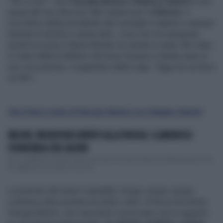
"Sto a morì", dice
Giorgia Meloni
a
Matteo Salvini
in una
pausa del suo discorso alla Camera per la
fiducia
. Il
microfono della presidente del Consiglio è aperto e dunque
durante la diretta si sente tutto.
L'aria che tira
ripropone
quindi la scena e Myrta Merlino le manda in onda. Nel video
si vede infatti la Meloni che beve l'acqua e chiede aiuto al
suo vice premier, il segretario della Lega. "Oggi me ne bevo
un litro".
Qui il fuori onda di Giorgia Meloni con Matteo Salvini
MELONI, MICROFONO APERTO ALLA FIDUCIA: CLAMOROSO
FUORIONDA CON SALVINI
Una confidenza nel bel mezzo del discorso per la fiducia a Montecitorio. Tra
un applauso e un altro c'è un si...
La premier del resto è assetata. Acqua, acqua, acqua,
continua a farsi portare bicchieri colmi. Al terzo bicchiere
Giorgia Meloni, non riuscendo a incrociare con lo sguardo