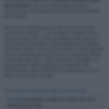
un assistente parlamentare,
lo chiede a Salvini, seduto
alla sua destra
, che a sua volta si sbraccia verso i
commessi per accontentare la richiesta della presidente
del Consiglio.
Ma nel corso dell'intervento ci sono diversi fuori onda.
"Così finiamo alle tre...", dice la Meloni a Matteo Salvini,
seduto accanto a lei, mentre gli applausi interrompono il
suo discorso in aula dopo il ringraziamento per l’impegno
delle forze armate. Concetto poi ribadito, ma anticipandolo
di un’ora, direttamente al microfono e rivolgendosi all’Aula:
"Finimo alle due così...", dice col sorriso sulle labbra. Un
lungo applauso della maggioranza sottolinea la fine
dell’intervento, infine dai banchi del centrodestra si sono
levati i cori «Giorgia, Giorgia».
Tag
GIORGIA MELONI
MATTEO SALVINI
CAMERA
DISCORSO
FUORI ONDA
GIORGIA MELONI, LA FERMANO PER STRADA? IL VIDEO CHE FA
TRA LA GENTE
IMPAZZIRE GIUSEPPE CONTE