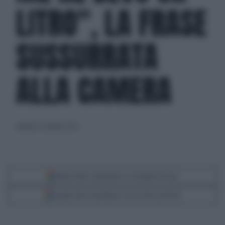
LITRO", LA FRASE
SUSSURRATA
ALLA CAMERA
martedì 25 ottobre 2022
Segui Libero Quotidiano su Google Discover
Scegli Libero Quotidiano come fonte preferita