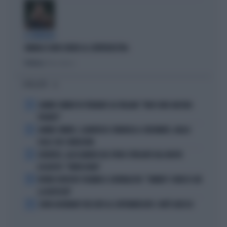
IL GENERALE
VANNACCI NON CHIUDE AL CENTRODESTRA
Politica
di Elisa Calessi
I PIÙ LETTI
1
JANNIK SINNER FA TREMARE GLI ITALIANI: "NON SONO ANCORA
PRONTO"
2
JANNIK SINNER, CLAMOROSO: RINUNCIA A CINCINNATI, GIALLO
SULLE SUE CONDIZIONI
3
JUVENTUS, ALESSANDRO DEL PIERO STREGATO DAL NUOVO
ACQUISTO: "TANTA ROBA"
4
NOVAK DJOKOVIC FULMINA IL GIORNALISTA: "SINNER? CONOSCI GIÀ
LA RISPOSTA"
5
JOHN GOODMAN? BECCATO AL SUPERMERCATO: COM'È ADESSO