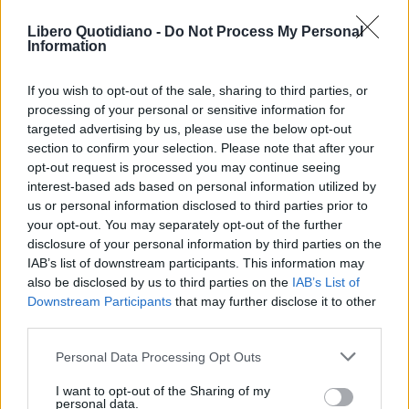
ACQUISTA ABBONAMENTO
Libero Quotidiano -
Do Not Process My Personal
Information
If you wish to opt-out of the sale, sharing to third parties, or
processing of your personal or sensitive information for
targeted advertising by us, please use the below opt-out
section to confirm your selection. Please note that after your
opt-out request is processed you may continue seeing
interest-based ads based on personal information utilized by
us or personal information disclosed to third parties prior to
your opt-out. You may separately opt-out of the further
Seguici su Google Discover
disclosure of your personal information by third parties on the
IAB’s list of downstream participants. This information may
Segui Libero Quotidiano su Google Discover
also be disclosed by us to third parties on the
IAB’s List of
Scegli Libero Quotidiano come fonte preferita
Downstream Participants
that may further disclose it to other
third parties.
SEZIONI
Personal Data Processing Opt Outs
I want to opt-out of the Sharing of my
SPETTACOLI
personal data.