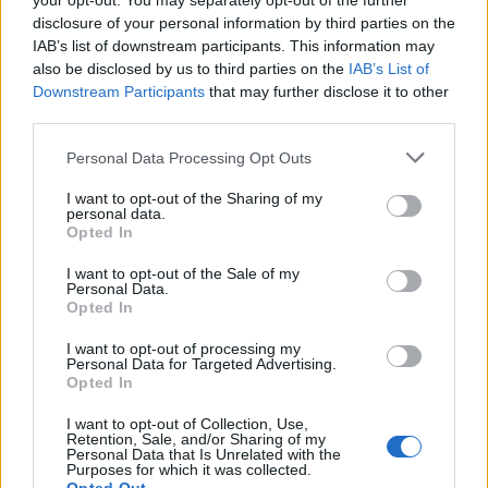
your opt-out. You may separately opt-out of the further
Seguici su Google Discover
disclosure of your personal information by third parties on the
IAB’s list of downstream participants. This information may
Segui Libero Quotidiano su Google Discover
also be disclosed by us to third parties on the
IAB’s List of
Scegli Libero Quotidiano come fonte preferita
Downstream Participants
that may further disclose it to other
third parties.
SEZIONI
Personal Data Processing Opt Outs
I want to opt-out of the Sharing of my
SPETTACOLI
personal data.
Opted In
SCIENZA E TECH
I want to opt-out of the Sale of my
Personal Data.
Opted In
ALTRO
I want to opt-out of processing my
Personal Data for Targeted Advertising.
Opted In
I want to opt-out of Collection, Use,
Retention, Sale, and/or Sharing of my
Personal Data that Is Unrelated with the
Purposes for which it was collected.
Libero Shopping
Contatti
Pubblicità
Cookie policy
Privacy policy