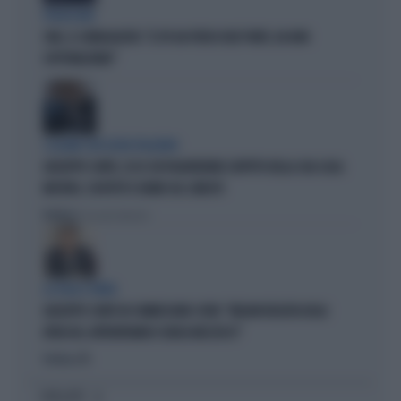
PROIEZIONI
SWG, IL SONDAGGISTA: "IL PD HA PERSO DUE PUNTI, DA NON
SOTTOVALUTARE"
I LEGAMI CON OLIVIA PALADINO
GIUSEPPE CONTE, ECCO CHI PAGHEREBBE L'AFFITTO DELLA SUA CASA:
MISTERO, SOSPETTI E DUBBI SUL CATASTO
Politica
di Giacomo Amadori
LA FUGA È FINITA
GIUSEPPE CONTE IN COMMISSIONE COVID: "MELONI REGISTA DEGLI
ATTACCHI, AFFRONTIAMOCI SENZA MEZZUCCI"
Politica
di
I PIÙ LETTI