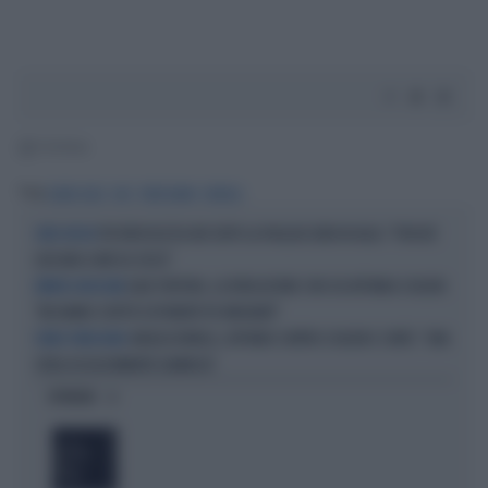
1' di lettura
Tag
ILARIA SALIS
AVS
FRATOIANNI
BONELLI
FDI RIDICOLIZZA AVS DOPO LA PAGLIACCIATA IN AULA: "PERCHÉ
CIRCO ROSSO
GIOCANO A MOSCA CIECA"
GAIA TORTORA, LA RIVELAZIONE CON CUI AFFONDA SCHLEIN:
ERRORI GIUDIZIARI
"MI HANNO SCRITTO ESPONENTI PD INDIGNATI"
ANGELO BONELLI, AFFONDO CONTRO SCHLEIN E CONTE: "UNA
VERDE VERDISSIMO
SFIDA ASSOLUTAMENTE DANNOSA"
OPINIONI