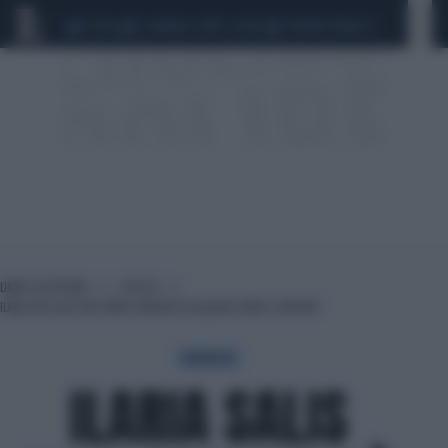
CEUTA
SCANDALO CONTE-COVID
SIGFRIDO RANUCCI
LIBERO QUOTIDIANO
POLITICA
ILARIA SALIS ALLA FINE VERRÀ SCARICATA DA ALLEANZA VERDI E SINISTRA?
SONDAGGIO
ILARIA SALIS