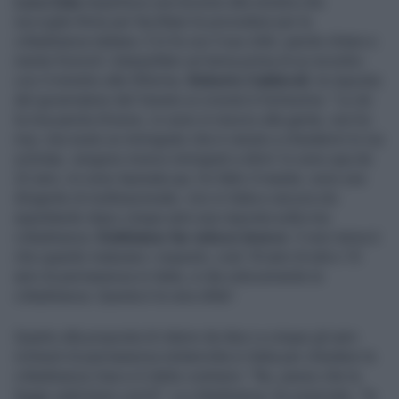
Luca Zaia
impartisce una lezione alla sinistra che
raccoglie firme per facilitare le procedure per la
cittadinanza italiana. E lo fa con il suo stile: parole chiare e
niente fronzoli. Interpellato sul tema prima di un incontro
con il ministro alle Riforme,
Roberto Calderoli
, la risposta
del governatore del Veneto ai cronisti è fortissima: "Le do
la mia parola d'onore, Io sono in mezzo alla gente, non ho
mai, mai avuto un immigrato che è venuto a chiedermi lo Ius
scholae, vengono invece immigrati a dirmi 'io sono qua da
22 anni, mi sono laureata qui, ho fatto il master, sono una
dirigente di multinazionale, vivo in Italia e ancora sto
aspettando dopo cinque anni una risposta sulla mia
cittadinanza.
Dobbiamo far veloce invece
. Il vero tema è
che quando maturano i requisiti, cioè 18 anni di età e 10
anni di permanenza in Italia, si dia velocemente la
cittadinanza. Questa è la vera sfida".
Quanto alla proposta di ridurre da dieci a cinque gli anni
richiesti di permanenza ininterrotta in Italia per chiedere la
cittadinanza Zaia si è detto contrario: "No, penso che la
legge vada bene com'è". La cittadinanza, ha osservato, "la