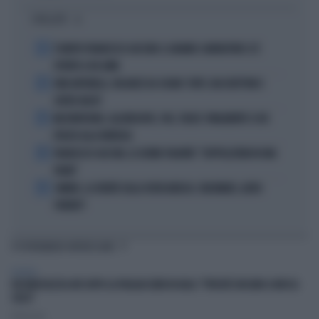
I PIÙ LETTI
1
È MORTO FRANCESCO GUCCINI: IL GRANDE CANTAUTORE SI È
SPENTO A 86 ANNI
2
KIMI ANTONELLI, VACANZE DA SOGNO: TUFFI, RACCHETTONI E
SUPER-YACHT
3
MASTANTUONO, ALAJBEGOVIC, PAZ, YILDIZ: FINALMENTE SI DÀ
SPAZIO ALLA FANTASIA
4
FRANCESCO GUCCINI, LE ULTIME VOLONTÀ: "SEPPELLITEMI IN UNA
VIGNA"
5
SINNER, LA VERITÀ SULLA VISITA MEDICA: CINCINNATI, ALTRO
FORFAIT?
TI POTREBBERO INTERESSARE
POLITICA
FDI RIDICOLIZZA AVS DOPO LA PAGLIACCIATA IN AULA: "PERCHÉ GIOCANO A MOSCA
CIECA"
Redazione