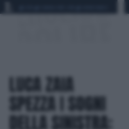
CEUTA
SCANDALO CONTE-COVID
SIGFRIDO RANUCCI
LUCA ZAIA
SPEZZA I SOGNI
DELLA SINISTRA: