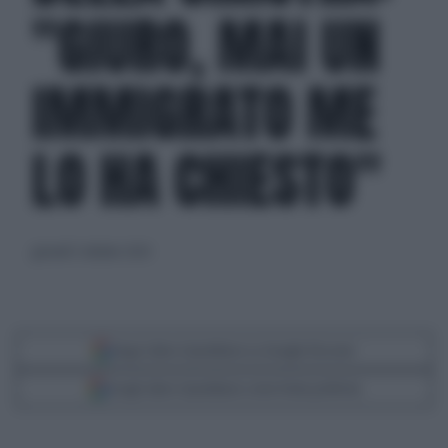
"GIURO, MAI UN
IMMIGRATO ME
LO HA CHIESTO"
giovedì 3 ottobre 2024
Segui Libero Quotidiano su Google Discover
Scegli Libero Quotidiano come fonte preferita