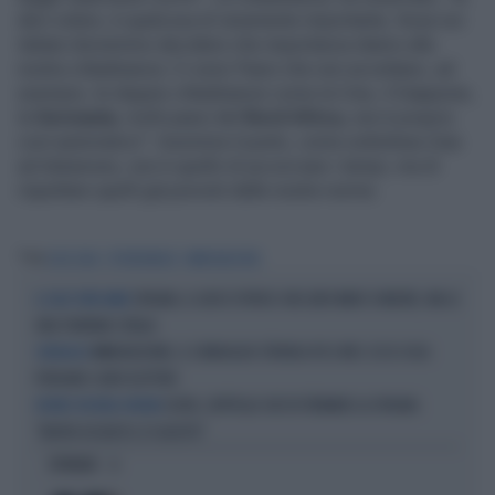
devi volere, è qualcosa di veramente importante, forse noi
italiani dovremmo decidere che importanza diamo alla
nostra cittadinanza. Ci sono Paesi che non accettano, ad
esempio, le doppie cittadinanze come la Cina, il Giappone,
la
Germania
, molti paesi del
Nord Africa,
non è proprio
così automatico". Insomma il punto, come sottolinea Zaia
ad Askanwes, non è quello di accorciare i tempi, ma di
rispettare quelli già previsti dalle nostre norme.
Tag
LUCA ZAIA
CITTADINANZA
IMMIGRAZIONE
SPAGNA, IL GIOCO SPORCO: NEI LORO MARI SI MUORE, MA LE
IL CASO OPEN ARMS
ONG PUNTANO L'ITALIA
IMMIGRAZIONE, IL SONDAGGIO STRONCA PD E M5S: ECCO COSA
SONDAGGI
PENSANO I LORO ELETTORI
CEUTA, L'APPELLO CHE FA TREMARE LA SPAGNA:
INCUBO SECONDA ONDATA
"NUOVO ASSALTO IL 15 AGOSTO"
OPINIONI