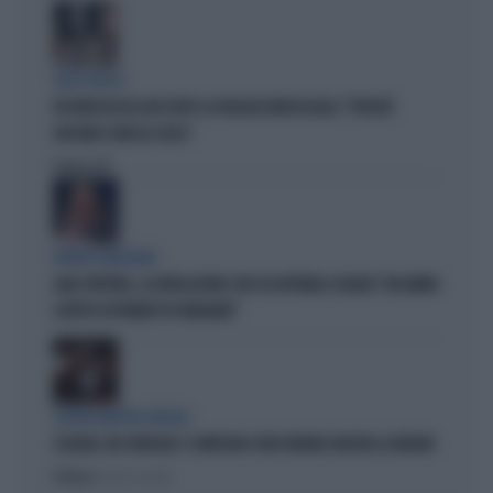
CIRCO ROSSO
FDI RIDICOLIZZA AVS DOPO LA PAGLIACCIATA IN AULA: "PERCHÉ
GIOCANO A MOSCA CIECA"
Politica
di
ERRORI GIUDIZIARI
GAIA TORTORA, LA RIVELAZIONE CON CUI AFFONDA SCHLEIN: "MI HANNO
SCRITTO ESPONENTI PD INDIGNATI"
CENTROSINISTRA FRAGILE
SCHLEIN, UN CONSIGLIO: SI IMPEGNI A FAR DURARE ANCORA LA MELONI
Politica
di Pietro Senaldi