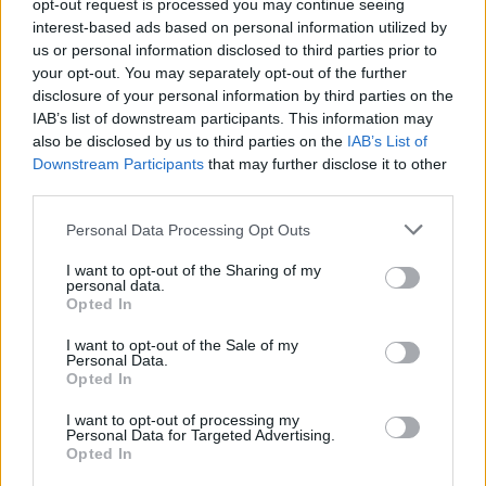
opt-out request is processed you may continue seeing
interest-based ads based on personal information utilized by
us or personal information disclosed to third parties prior to
your opt-out. You may separately opt-out of the further
Seguici su Google Discover
disclosure of your personal information by third parties on the
IAB’s list of downstream participants. This information may
Segui Libero Quotidiano su Google Discover
also be disclosed by us to third parties on the
IAB’s List of
Scegli Libero Quotidiano come fonte preferita
Downstream Participants
that may further disclose it to other
third parties.
SEZIONI
Personal Data Processing Opt Outs
I want to opt-out of the Sharing of my
SPETTACOLI
personal data.
Opted In
SCIENZA E TECH
I want to opt-out of the Sale of my
Personal Data.
Opted In
ALTRO
I want to opt-out of processing my
Personal Data for Targeted Advertising.
Opted In