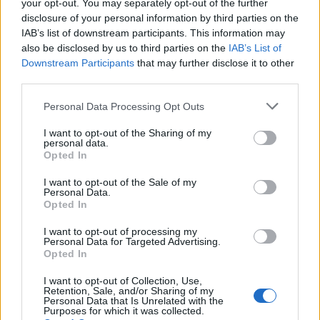
your opt-out. You may separately opt-out of the further
Seguici su Google Discover
disclosure of your personal information by third parties on the
IAB’s list of downstream participants. This information may
Segui Libero Quotidiano su Google Discover
also be disclosed by us to third parties on the
IAB’s List of
Scegli Libero Quotidiano come fonte preferita
Downstream Participants
that may further disclose it to other
third parties.
SEZIONI
Personal Data Processing Opt Outs
I want to opt-out of the Sharing of my
SPETTACOLI
personal data.
Opted In
SCIENZA E TECH
I want to opt-out of the Sale of my
Personal Data.
Opted In
ALTRO
I want to opt-out of processing my
Personal Data for Targeted Advertising.
Opted In
I want to opt-out of Collection, Use,
Retention, Sale, and/or Sharing of my
Personal Data that Is Unrelated with the
Purposes for which it was collected.
Libero Shopping
Contatti
Pubblicità
Cookie policy
Privacy policy