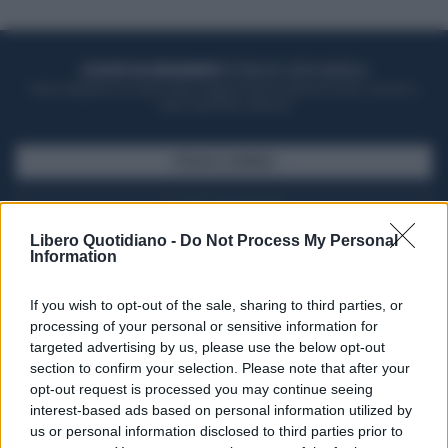
ACQUISTA UN ABBONAMENTO
OTTIENI DEI SUPER VANTAGGI
Potrai sfogliare la rivista online, leggere tutte le edizioni locali, ricevere a
casa il giornale cartaceo
SFOGLIA IL GIORNALE
ACQUISTA ABBONAMENTO
Libero Quotidiano -
Do Not Process My Personal
Information
If you wish to opt-out of the sale, sharing to third parties, or
processing of your personal or sensitive information for
targeted advertising by us, please use the below opt-out
section to confirm your selection. Please note that after your
opt-out request is processed you may continue seeing
interest-based ads based on personal information utilized by
us or personal information disclosed to third parties prior to