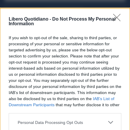
ACQUISTA ABBONAMENTO
Libero Quotidiano -
Do Not Process My Personal
Information
If you wish to opt-out of the sale, sharing to third parties, or
processing of your personal or sensitive information for
targeted advertising by us, please use the below opt-out
section to confirm your selection. Please note that after your
opt-out request is processed you may continue seeing
interest-based ads based on personal information utilized by
us or personal information disclosed to third parties prior to
your opt-out. You may separately opt-out of the further
Seguici su Google Discover
disclosure of your personal information by third parties on the
IAB’s list of downstream participants. This information may
Segui Libero Quotidiano su Google Discover
also be disclosed by us to third parties on the
IAB’s List of
Scegli Libero Quotidiano come fonte preferita
Downstream Participants
that may further disclose it to other
third parties.
SEZIONI
Personal Data Processing Opt Outs