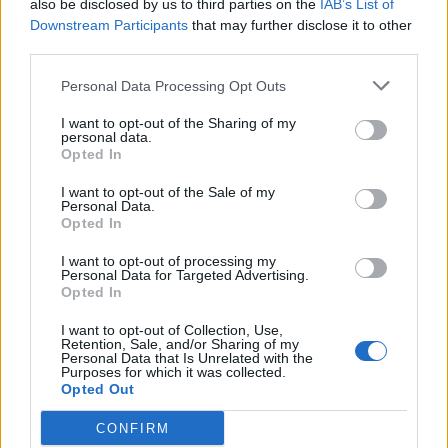
also be disclosed by us to third parties on the
IAB’s List of
Scegli Libero Quotidiano come fonte preferita
Downstream Participants
that may further disclose it to other
third parties.
SEZIONI
Personal Data Processing Opt Outs
I want to opt-out of the Sharing of my
SPETTACOLI
personal data.
Opted In
SCIENZA E TECH
I want to opt-out of the Sale of my
Personal Data.
Opted In
ALTRO
I want to opt-out of processing my
Personal Data for Targeted Advertising.
Opted In
I want to opt-out of Collection, Use,
Retention, Sale, and/or Sharing of my
Personal Data that Is Unrelated with the
Purposes for which it was collected.
Libero Shopping
Contatti
Pubblicità
Cookie policy
Privacy policy
Opted Out
Condizioni generali
Modello 231
Assistenza
Preferenze Privacy
CONFIRM