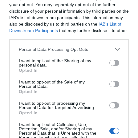
your opt-out. You may separately opt-out of the further
Seguici su Google Discover
disclosure of your personal information by third parties on the
IAB’s list of downstream participants. This information may
Segui Libero Quotidiano su Google Discover
also be disclosed by us to third parties on the
IAB’s List of
Scegli Libero Quotidiano come fonte preferita
Downstream Participants
that may further disclose it to other
third parties.
SEZIONI
Personal Data Processing Opt Outs
I want to opt-out of the Sharing of my
SPETTACOLI
personal data.
Opted In
SCIENZA E TECH
I want to opt-out of the Sale of my
Personal Data.
Opted In
ALTRO
I want to opt-out of processing my
Personal Data for Targeted Advertising.
Opted In
I want to opt-out of Collection, Use,
Retention, Sale, and/or Sharing of my
Personal Data that Is Unrelated with the
Purposes for which it was collected.