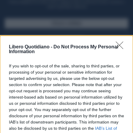
Potrai sfogliare la rivista online, leggere tutte le edizioni locali, ricevere a
casa il giornale cartaceo
SFOGLIA IL GIORNALE
ACQUISTA ABBONAMENTO
Libero Quotidiano -
Do Not Process My Personal
Information
If you wish to opt-out of the sale, sharing to third parties, or
processing of your personal or sensitive information for
targeted advertising by us, please use the below opt-out
section to confirm your selection. Please note that after your
opt-out request is processed you may continue seeing
interest-based ads based on personal information utilized by
us or personal information disclosed to third parties prior to
your opt-out. You may separately opt-out of the further
Seguici su Google Discover
disclosure of your personal information by third parties on the
IAB’s list of downstream participants. This information may
Segui Libero Quotidiano su Google Discover
also be disclosed by us to third parties on the
IAB’s List of