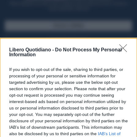
Potrai sfogliare la rivista online, leggere tutte le edizioni locali, ricevere a
casa il giornale cartaceo
SFOGLIA IL GIORNALE
ACQUISTA ABBONAMENTO
Libero Quotidiano -
Do Not Process My Personal
Information
If you wish to opt-out of the sale, sharing to third parties, or
processing of your personal or sensitive information for
targeted advertising by us, please use the below opt-out
section to confirm your selection. Please note that after your
opt-out request is processed you may continue seeing
interest-based ads based on personal information utilized by
us or personal information disclosed to third parties prior to
your opt-out. You may separately opt-out of the further
Seguici su Google Discover
disclosure of your personal information by third parties on the
IAB’s list of downstream participants. This information may
Segui Libero Quotidiano su Google Discover
also be disclosed by us to third parties on the
IAB’s List of