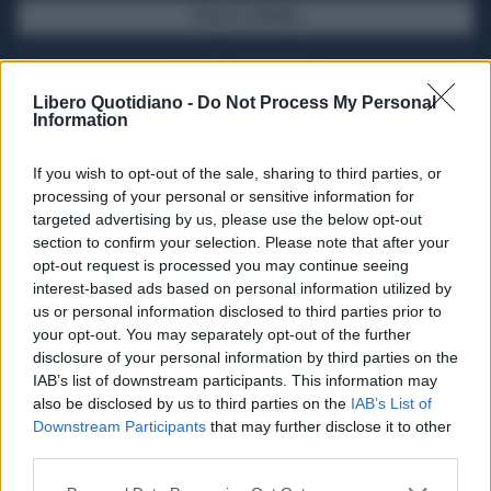
SFOGLIA IL GIORNALE
ACQUISTA ABBONAMENTO
Libero Quotidiano -
Do Not Process My Personal
Information
If you wish to opt-out of the sale, sharing to third parties, or
processing of your personal or sensitive information for
targeted advertising by us, please use the below opt-out
section to confirm your selection. Please note that after your
opt-out request is processed you may continue seeing
interest-based ads based on personal information utilized by
us or personal information disclosed to third parties prior to
your opt-out. You may separately opt-out of the further
Seguici su Google Discover
disclosure of your personal information by third parties on the
IAB’s list of downstream participants. This information may
Segui Libero Quotidiano su Google Discover
also be disclosed by us to third parties on the
IAB’s List of
Scegli Libero Quotidiano come fonte preferita
Downstream Participants
that may further disclose it to other
third parties.