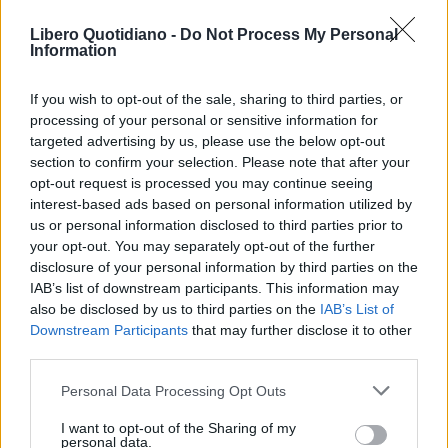
ACQUISTA ABBONAMENTO
Libero Quotidiano -
Do Not Process My Personal
Information
If you wish to opt-out of the sale, sharing to third parties, or
processing of your personal or sensitive information for
targeted advertising by us, please use the below opt-out
section to confirm your selection. Please note that after your
opt-out request is processed you may continue seeing
interest-based ads based on personal information utilized by
us or personal information disclosed to third parties prior to
your opt-out. You may separately opt-out of the further
Seguici su Google Discover
disclosure of your personal information by third parties on the
IAB’s list of downstream participants. This information may
Segui Libero Quotidiano su Google Discover
also be disclosed by us to third parties on the
IAB’s List of
Scegli Libero Quotidiano come fonte preferita
Downstream Participants
that may further disclose it to other
third parties.
SEZIONI
Personal Data Processing Opt Outs
I want to opt-out of the Sharing of my
SPETTACOLI
personal data.