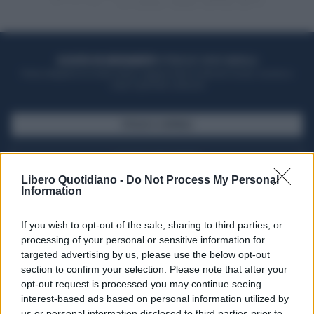
ACQUISTA UN ABBONAMENTO
OTTIENI DEI SUPER VANTAGGI
Potrai sfogliare la rivista online, leggere tutte le edizioni locali, ricevere a
casa il giornale cartaceo
SFOGLIA IL GIORNALE
ACQUISTA ABBONAMENTO
Libero Quotidiano -
Do Not Process My Personal
Information
If you wish to opt-out of the sale, sharing to third parties, or
processing of your personal or sensitive information for
targeted advertising by us, please use the below opt-out
section to confirm your selection. Please note that after your
opt-out request is processed you may continue seeing
interest-based ads based on personal information utilized by
us or personal information disclosed to third parties prior to