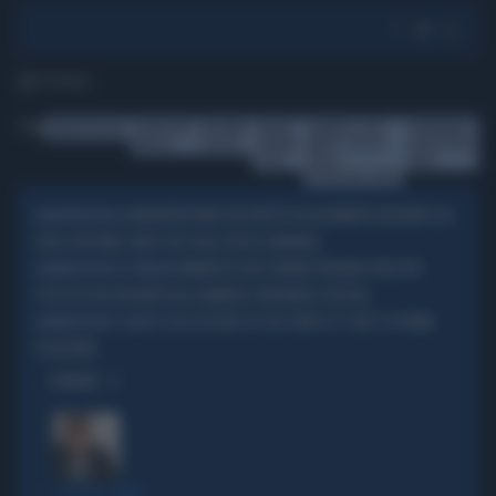
1' di lettura
Tag
MALNUTRIZIONE
NUTRIZIONE
MASSIMO
UNIONE
ALIMENTI A FINI
SUPPLEMENTI
MEDICA
ALGHISI
ITALIANA
MEDICI SPECIALI
NUTRIZIONALI
FOOD
PER LA
ORALI
NUTRIZIONE ORALE
LA MALNUTRIZIONE PER DIFETTO HA UN IMPATTO NEGATIVO SIA
MALNUTRIZIONE
SUGLI OUTCOME CLINICI CHE SULLA SPESA SANITARIA
MANIFESTO DELL’UNIONE ITALIANA FOOD PER
ALIMENTAZIONE IN OSPEDALE
L’ACCESSO DEI PAZIENTI AGLI ALIMENTI A FINI MEDICI SPECIALI
COSA SUCCEDE AL TUO CORPO SE 'SALTI' LA PRIMA
ALIMENTAZIONE E SALUTE
COLAZIONE
OPINIONI
LA FUGA È FINITA