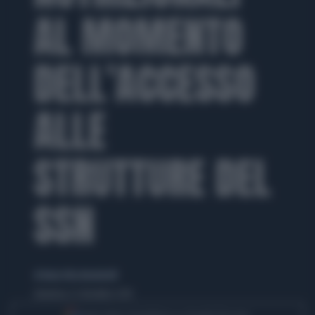
AL MOMENTO
DELL’ACCESSO
ALLE
STRUTTURE DEL
SSN
di Maria Rita Montebelli
domenica 22 dicembre 2019