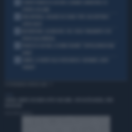
1
È MORTO FRANCESCO GUCCINI: IL GRANDE CANTAUTORE SI È
SPENTO A 86 ANNI
2
KIMI ANTONELLI, VACANZE DA SOGNO: TUFFI, RACCHETTONI E
SUPER-YACHT
3
MASTANTUONO, ALAJBEGOVIC, PAZ, YILDIZ: FINALMENTE SI DÀ
SPAZIO ALLA FANTASIA
4
FRANCESCO GUCCINI, LE ULTIME VOLONTÀ: "SEPPELLITEMI IN UNA
VIGNA"
5
SINNER, LA VERITÀ SULLA VISITA MEDICA: CINCINNATI, ALTRO
FORFAIT?
TI POTREBBERO INTERESSARE
SALUTE
CANCRO, NIENTE ZUCCHERO SOTTO I DUE ANNI: -69% IN ETÀ ADULTA, CIFRE
PAZZESCHE
Daniela Mastromattei