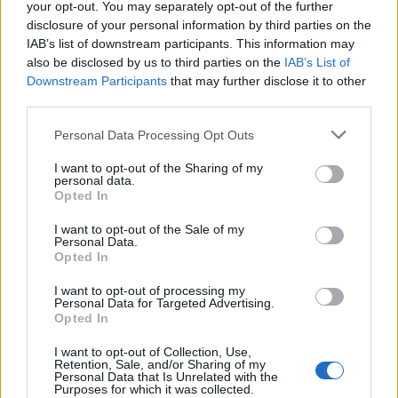
your opt-out. You may separately opt-out of the further
Seguici su Google Discover
disclosure of your personal information by third parties on the
IAB’s list of downstream participants. This information may
Segui Libero Quotidiano su Google Discover
also be disclosed by us to third parties on the
IAB’s List of
Scegli Libero Quotidiano come fonte preferita
Downstream Participants
that may further disclose it to other
third parties.
SEZIONI
Personal Data Processing Opt Outs
I want to opt-out of the Sharing of my
SPETTACOLI
personal data.
Opted In
SCIENZA E TECH
I want to opt-out of the Sale of my
Personal Data.
Opted In
ALTRO
I want to opt-out of processing my
Personal Data for Targeted Advertising.
Opted In
I want to opt-out of Collection, Use,
Retention, Sale, and/or Sharing of my
Personal Data that Is Unrelated with the
Purposes for which it was collected.
Libero Shopping
Contatti
Pubblicità
Cookie policy
Privacy policy