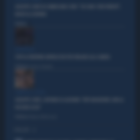
GIUSEPPE CONTE IN COMMISSIONE COVID: "CHI SONO I VERI PATRIOTI",
INSULTI AL GOVERNO
Politica
di
DELIRI ROSSI
STOP AL PATENTINO ANTIFASCISTA PER PARLARE ALLA CAMERA
Politica
di Lorenzo Cafarchio
ZAMPOLLI E L'HOTEL
GIUSEPPE CONTE, L'AFFONDO DI GASPARRI: "FATTI INQUIETANTI, NON LA
PASSERÀ LISCIA"
Politica
di Tommaso Montesano
I PIÙ LETTI