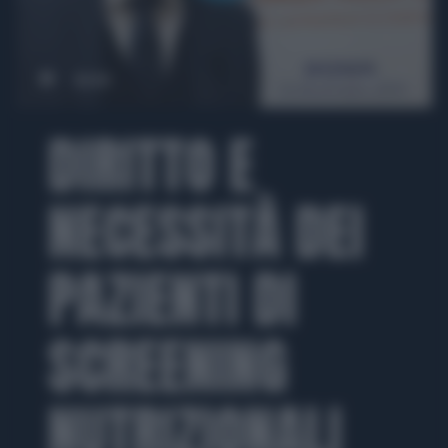
00:00
01:49
DIRITTO E
NECESSITÀ DEI
PAZIENTI DI
SCREENING
NUTRIZIONALI