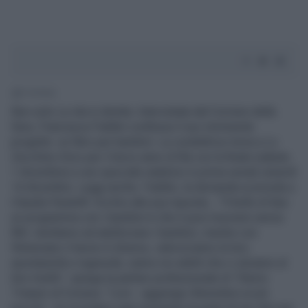
1' di lettura
Non solo La vita in diretta. Intervistata dal Corriere della
Sera, Francesca Fialdini confessa il suo imminente
progetto: un libro per bambini. La conduttrice torna a Lo
Zecchino d'oro per il terzo anno di fila con la finale (sabato
1 dicembre) e uno speciale natalizio in prima serata venerdì
14 dicembre. Leggi anche: Fialdini, la domanda scomoda a
Claudia Pandolfi. Occhio alla sua risposta... "Il bello di fare
un programma con i bambini è che ti puoi muovere senza
filtri: tendiamo ad adultizzare i bambini, mentre con
l'Antoniano il lavoro è diverso, valorizziamo la loro
spontaneità e ingenuità, siamo noi adulti che ci alziamo al
loro livello", spiega la partner professionale di Tiberio
Timperi al Corsera. "Loro - aggiunge riferendosi ai più