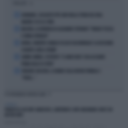
I PIÙ LETTI
1
DIOMANDE, L'ACQUISTO PIÙ CARO NELLA STORIA DEL REAL
MADRID: ECCO LE CIFRE
2
MACRON, LA DENUNCIA DI ALEXANDR STEPANOV: "PARIGI? PUZZA
E URINA OVUNQUE"
3
ARTAN, L'ARBITRO SOMALO ESCLUSO DAI MONDIALI? LA DECISIONE:
SCHIAFFO-UEFA A TRUMP
4
JANNIK SINNER, L'ESPERTO: "IL GINOCCHIO? COSA ACCADRÀ
PRIMA DELLO US OPEN"
5
FREDERIC VASSEUR, IL DUBBIO SULLA NUOVA FORMULA 1:
"FORSE..."
TI POTREBBERO INTERESSARE
SPETTACOLI
FRANCESCO GUCCINI? ANARCHICO, LIBERTARIO E ANTI-MELONIANO: NON È UN
NOSTRO MITO
Daniele Dell'Orco