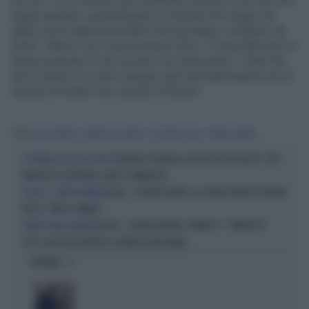
piccoli - mi ricordano ogni momento la parte di me che non
voglio perdere, quell'empatia e curiosità che magari da
adulti, presi dalla fretta della vita quotidiana, mettiamo da
parte". Nasce così il suo prossimo libro: "È una sfida che mi
hanno proposto e che accetto con entusiasmo. L'idea l'ho
già in mente e se devo pensare agli inarrivabili penso più al
canone di Rodari che a quello di Esopo".
Tag
VITA IN DIRETTA
FRANCESCA FIALDINI
ZECCHINO D'ORO
TIBERIO TIMPERI
FEDERICA SCIARELLI LASCIA CHI L'HA VISTO?, TRE
IL FUTURO DI CHI L'HA VISTO?
NOMI PER SOSTITUIRLA: UNO È CLAMOROSO
DA NOI... A RUOTA LIBERA, LA CONFESSIONE DI SERENA
DA NOI... A RUOTA LIBERA
ROSSI: "NON LE AMAVO..."
DA NOI... A RUOTA LIBERA, CANINO E I "COMPLOTTI":
CANINO DALLA FIALDINI
COS'È SUCCESSO DIETRO LE QUINTE DI BALLANDO
OPINIONI