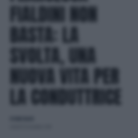
FIALDINI NON
BASTA: LA
SVOLTA, UNA
NUOVA VITA PER
LA CONDUTTRICE
di Giulio Bucchi
venerdì 30 novembre 2018