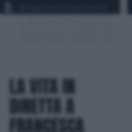
CEUTA
SCANDALO CONTE-COVID
CALCIOMERCATO
LA VITA IN
DIRETTA A
FRANCESCA