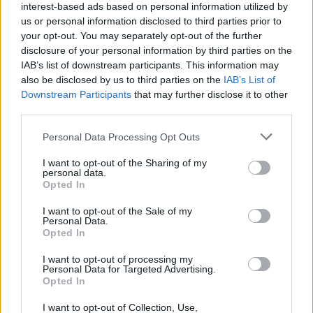
interest-based ads based on personal information utilized by
us or personal information disclosed to third parties prior to
your opt-out. You may separately opt-out of the further
Seguici su Google Discover
disclosure of your personal information by third parties on the
IAB’s list of downstream participants. This information may
Segui Libero Quotidiano su Google Discover
also be disclosed by us to third parties on the
IAB’s List of
Scegli Libero Quotidiano come fonte preferita
Downstream Participants
that may further disclose it to other
third parties.
SEZIONI
Personal Data Processing Opt Outs
I want to opt-out of the Sharing of my
SPETTACOLI
personal data.
Opted In
SCIENZA E TECH
I want to opt-out of the Sale of my
Personal Data.
Opted In
ALTRO
I want to opt-out of processing my
Personal Data for Targeted Advertising.
Opted In
I want to opt-out of Collection, Use,