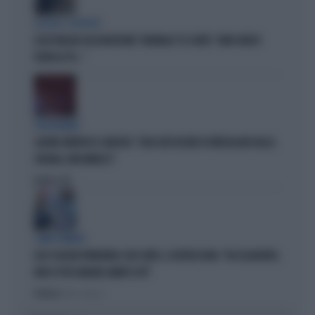
ACCUSE E SOSPETTI
LUCIO MALAN SULL'AUDIZIONE "ANOMALA" DI CONTE: "AMICI MOLTO
VICINI AL PD..."
VICEPREMIER
SALVINI SMENTISCE SANCHEZ: "BLOCCATI DECINE DI IRREGOLARI DALLA
SPAGNA, NON MINACCI"
Politica
di
CAMPO MINATO
ELLY SCHLEIN FURIBONDA CON CONTE, IL RETROSCENA: "HA ESAGERATO,
NON SI PUÒ ANDARE AVANTI COSÌ"
Politica
di Elisa Calessi