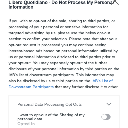
Libero Quotidiano -
Do Not Process My Personal
Information
If you wish to opt-out of the sale, sharing to third parties, or
processing of your personal or sensitive information for
targeted advertising by us, please use the below opt-out
section to confirm your selection. Please note that after your
opt-out request is processed you may continue seeing
interest-based ads based on personal information utilized by
us or personal information disclosed to third parties prior to
your opt-out. You may separately opt-out of the further
Seguici su Google Discover
disclosure of your personal information by third parties on the
IAB’s list of downstream participants. This information may
Segui Libero Quotidiano su Google Discover
also be disclosed by us to third parties on the
IAB’s List of
Scegli Libero Quotidiano come fonte preferita
Downstream Participants
that may further disclose it to other
third parties.
SEZIONI
Personal Data Processing Opt Outs
I want to opt-out of the Sharing of my
SPETTACOLI
personal data.
Opted In