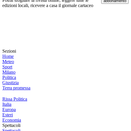
Potrai sfogliare la rivista online, leggere tutte le
abbonamento
edizioni locali, ricevere a casa il giornale cartaceo
Sezioni
Home
Meteo
Sport
Milano
Politica
Giustizia
Terra promessa
Rissa Politica
Italia
Europa
Esteri
Economia
Spettacoli
Spettacoli