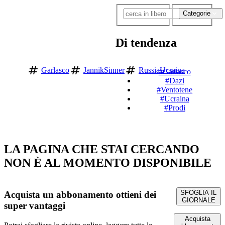
Categorie
Di tendenza
Garlasco
JannikSinner
RussiaUcraina
#Garlasco
#Dazi
#Ventotene
#Ucraina
#Prodi
LA PAGINA CHE STAI CERCANDO
NON È AL MOMENTO DISPONIBILE
SFOGLIA IL
Acquista un abbonamento
ottieni dei
GIORNALE
super vantaggi
Acquista