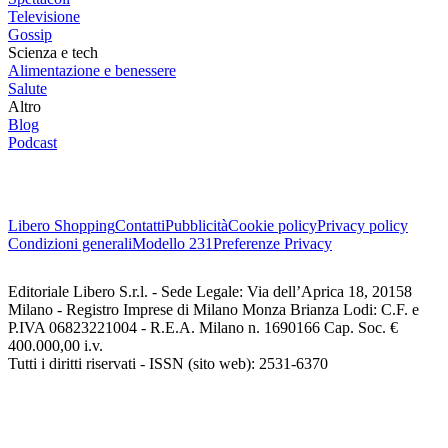
Televisione
Gossip
Scienza e tech
Alimentazione e benessere
Salute
Altro
Blog
Podcast
Libero Shopping
Contatti
Pubblicità
Cookie policy
Privacy policy
Condizioni generali
Modello 231
Preferenze Privacy
Editoriale Libero S.r.l. - Sede Legale: Via dell’Aprica 18, 20158
Milano - Registro Imprese di Milano Monza Brianza Lodi: C.F. e
P.IVA 06823221004 - R.E.A. Milano n. 1690166 Cap. Soc. €
400.000,00 i.v.
Tutti i diritti riservati - ISSN (sito web): 2531-6370