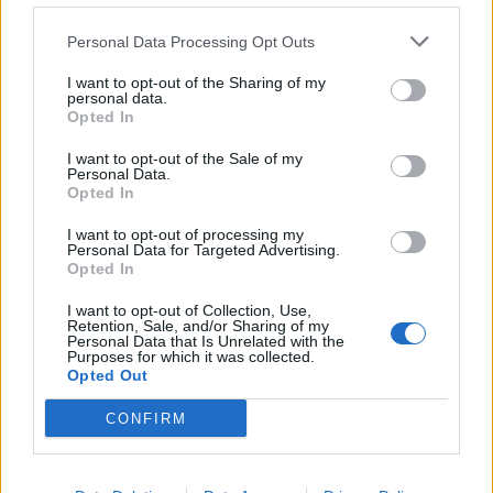
SEZIONI
Personal Data Processing Opt Outs
I want to opt-out of the Sharing of my
SPETTACOLI
personal data.
Opted In
SCIENZA E TECH
I want to opt-out of the Sale of my
Personal Data.
Opted In
ALTRO
I want to opt-out of processing my
Personal Data for Targeted Advertising.
Opted In
I want to opt-out of Collection, Use,
Retention, Sale, and/or Sharing of my
Personal Data that Is Unrelated with the
Purposes for which it was collected.
Libero Shopping
Contatti
Pubblicità
Cookie policy
Privacy policy
Opted Out
Condizioni generali
Modello 231
Assistenza
Preferenze Privacy
CONFIRM
Editoriale Libero S.r.l. - Sede Legale: Via dell’Aprica 18, 20158 Milano -
Registro Imprese di Milano Monza Brianza Lodi: C.F. e P.IVA 06823221004 -
R.E.A. Milano n. 1690166 Cap. Soc. € 400.000,00 i.v.