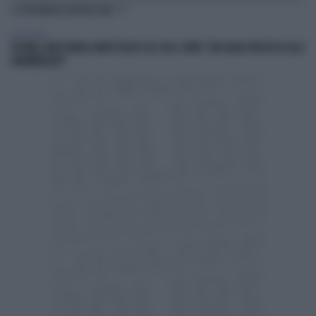
TI POTREBBERO INTERESSARE
TELEVISIONE
IN ONDA, MULÈ FRENA SUBITO TELESE SUL CASO-CONTE: "MA QUALE PROCESSO ALLA
NORIMBERGA?!"