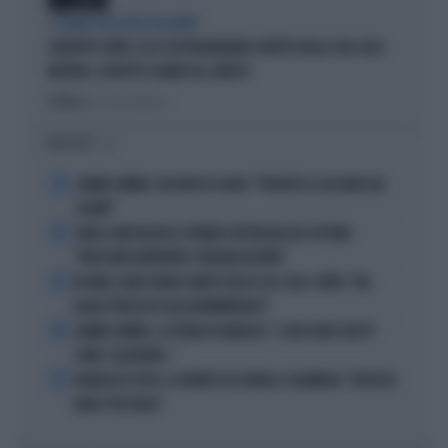
I LEGAMI CON OLIVIA PALADINO
GIUSEPPE CONTE, ECCO CHI PAGHEREBBE L'AFFITTO DELLA SUA CASA:
MISTERO, SOSPETTI E DUBBI SUL CATASTO
Politica
di Giacomo Amadori
I PIÙ LETTI
1
JANNIK SINNER, UN GROSSO GUAIO: "PERCHÉ LO CACCIANO DAL
CASINÒ"
2
CARLO CONTI RICEVE IL PREMIO SPETTACOLO DEL FESTIVAL
"ORIZZONTI DIFFERENTI, PENSIERI DISTINTI"
3
IN ONDA, MULÈ FRENA SUBITO TELESE SUL CASO-CONTE: "MA
QUALE PROCESSO ALLA NORIMBERGA?!"
4
JANNIK SINNER, LA TEORIA DI NARGISO: "I SUOI GUAI? UN PO'
COME I CALCIATORI..."
5
FRANCESCO TOTTI, LA VERITÀ SUL PUGNO A COLONNESE: "MI DISSE:
NON È TUO FIGLIO"