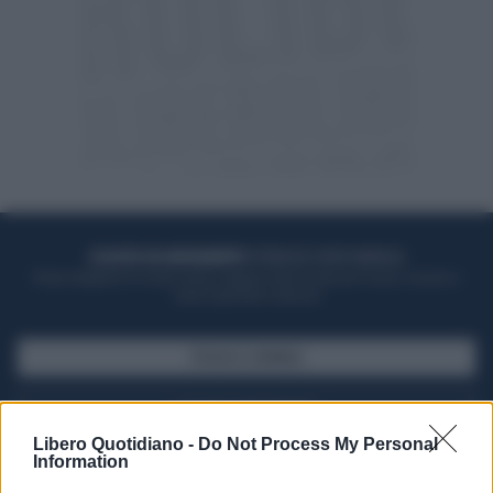
ACQUISTA UN ABBONAMENTO
OTTIENI DEI SUPER VANTAGGI
Potrai sfogliare la rivista online, leggere tutte le edizioni locali, ricevere a
casa il giornale cartaceo
SFOGLIA IL GIORNALE
ACQUISTA ABBONAMENTO
Libero Quotidiano -
Do Not Process My Personal
Information