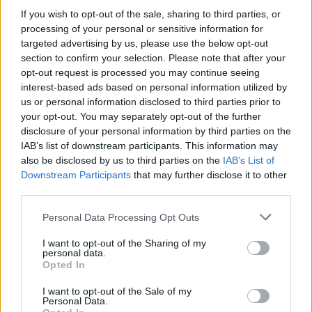
If you wish to opt-out of the sale, sharing to third parties, or
processing of your personal or sensitive information for
targeted advertising by us, please use the below opt-out
section to confirm your selection. Please note that after your
opt-out request is processed you may continue seeing
interest-based ads based on personal information utilized by
us or personal information disclosed to third parties prior to
your opt-out. You may separately opt-out of the further
Seguici su Google Discover
disclosure of your personal information by third parties on the
IAB’s list of downstream participants. This information may
Segui Libero Quotidiano su Google Discover
also be disclosed by us to third parties on the
IAB’s List of
Scegli Libero Quotidiano come fonte preferita
Downstream Participants
that may further disclose it to other
third parties.
SEZIONI
Personal Data Processing Opt Outs
I want to opt-out of the Sharing of my
SPETTACOLI
personal data.
Opted In
SCIENZA E TECH
I want to opt-out of the Sale of my
Personal Data.