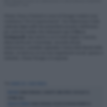
Marco Mengoni rimane con i piedi per terra. In vista di Sanremo l'importante
è "divertirmi". Il res...
Chissà, forse a Festival in corso la Ferragni rivelerà cosa
conteneva il "kit di sopravvivenza". Ora l'attenzione è tutta
catturata dagli outfit che presenterà sul palco dell'Ariston:
per certo ha rivelato che indosserà capi di
Dior e
Schiaparelli
, due marchi a cui è molto legata. E ancora,
attesa anche per il monologo: secondo alcune
indiscrezioni, potrebbe riguardare il tema della libertà delle
donne, un tema su cui sui suoi seguitissimi social, spesso e
volentieri, Chiara Ferragni si è esposta.
...
Tag
SANREMO 2023
CHIARA FERRAGNI
CHIARA FERRAGNI, IL DEBUTTO COME ATTRICE. BISCIGLIA? AL
PISSI PISSI
SETTIMO CIELO...
CHIARA FERRAGNI, RESORT IN TURCHIA PROIBITO AI
VIAGGIO IN TURCHIA