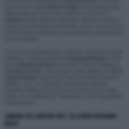
Ormai mancano pochi giorni a
Sanremo 2023
. E sul palco
come è noto ci sarà
Chiara Ferragni
, tra le presenze più
attese e alla sua "prima" da conduttrice. Al fianco di
Amadeus
nelle serate più importanti, apertura e chiusura.
Insomma, per lei tensione alle stelle. E così i suoi amici più
stretti le hanno organizzato una sorpresa per stemperare un
poco la tensione.
E nel corso di questa serata a sorpresa - presenti la sorella
Valentina, il make-up personale
Manuele Mameli
, la "nail
artis"
Isabella Franchini
e tra gli altri l'amica e influencer
Veronica Ferraro
- alla Ferragni è stato regalato un "
kit di
sopravvivenza
" ideato ad hoc per il Festival di Sanremo.
Mistero, però, sul contenuto: la moglie di Fedez ha
mostrato soltanto alcuni dei doni ricevuti nel corso della
serata, tra cui delle tazze "festivaliere" e uno "specchietto
motivazionale".
SANREMO 2023, MENGONI-CHOC: "GLI SCHIAFFI INSEGNANO
MOLTO"