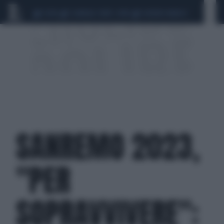
CEUTA
SCANDALO CONTE-COVID
SIGFRIDO RANUCCI
SANREMO 2023,
"PER
SOPRAVVIVERE":