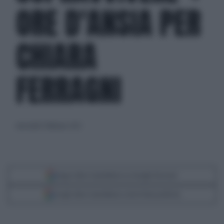
ORE D'ANSIA PER
CHIARA
FERRAGNI
mercoledì 1 febbraio 2023
Segui Libero Quotidiano su Google Discover
Scegli Libero Quotidiano come fonte preferita