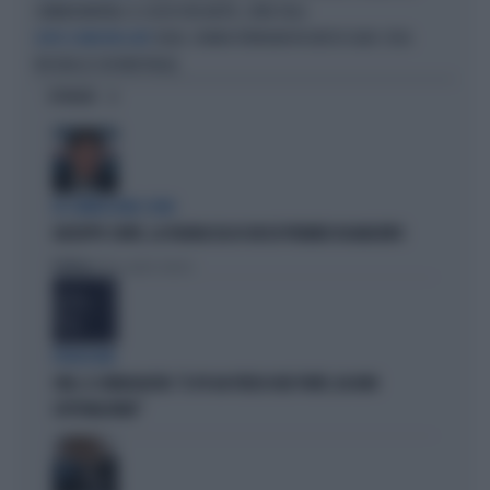
COMUNI MORTALI: IL COSTO PER NOTTE, CIFRE FOLLI
SOLDI, CHIARA FERRAGNI IN GROSSI GUAI: COSA
DOPO IL PANDORO-GATE
RISCHIA (E CHI NON PAGA)
OPINIONI
IN COMMISSIONE COVID
GIUSEPPE CONTE, LA FIGURACCIA DI UN EX PREMIER DISABILITATO
Politica
di Alessandro Sallusti
PROIEZIONI
SWG, IL SONDAGGISTA: "IL PD HA PERSO DUE PUNTI, DA NON
SOTTOVALUTARE"